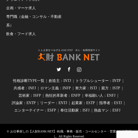
企画・マーケ求人
専門職（金融・コンサル・不動産
系）
飲食・フード求人
Twitter
Facebook
Instagram
性格診断TYPE一覧
創造主：INTJ
トラブルシューター：INTP
共感者：INFJ
ロマン主義：INFP
努力家：ISTJ
親方：ISTP
芸術家：ISFP
熱狂的革新者：ENFP
幸福願い人：ENFJ
評論家：ENTP
リーダー：ENTJ
起業家：ESTP
指導者：ESTJ
エンターテイナー：ESFP
奉仕活動家：ISFJ
熱血マン：ESFJ
©
お仕事探しの【人財BANK-NET】-転職・事務・販売・コールセンター・営業のお仕事探
し
. All Rights Reserved.