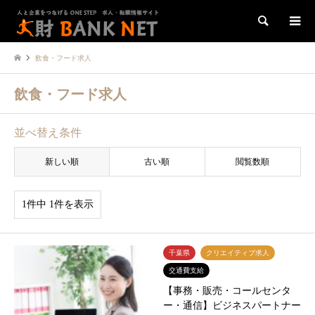
検索
飲食・フード求人
飲食・フード求人
並べ替え条件
新しい順
古い順
閲覧数順
1件中 1件を表示
千葉県
クリエイティブ求人
交通費支給
【事務・販売・コールセンタ
ー・通信】ビジネスパートナー