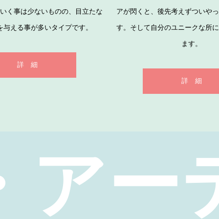
いく事は少ないものの、目立たな
アが閃くと、後先考えずついや
を与える事が多いタイプです。
す。そして自分のユニークな所
ます。
詳 細
詳 細
・アー