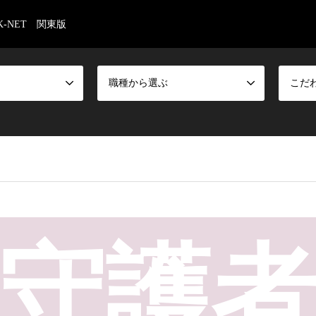
-NET 関東版
職種から選ぶ
こだ
守護