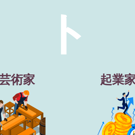
ト
芸術家
起業