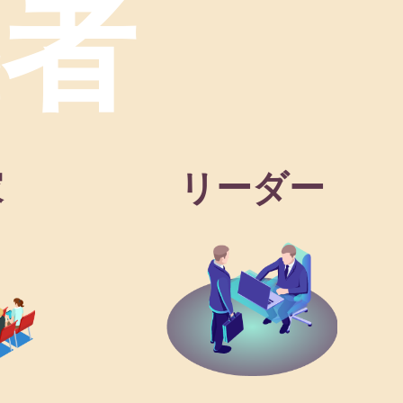
義者
家
リーダー