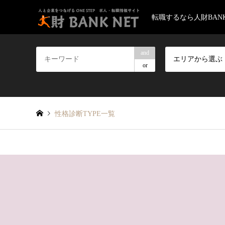
転職するなら人財BANK
and
エリアから選ぶ
or
性格診断TYPE一覧