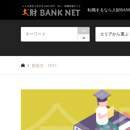
転職するなら人財BANK
and
エリアから選ぶ
or
創造主：INTJ