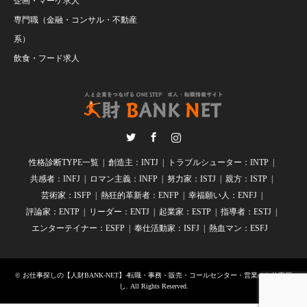
企画・マーケ求人
専門職（金融・コンサル・不動産
系）
飲食・フード求人
Twitter
Facebook
Instagram
性格診断TYPE一覧
創造主：INTJ
トラブルシューター：INTP
共感者：INFJ
ロマン主義：INFP
努力家：ISTJ
親方：ISTP
芸術家：ISFP
熱狂的革新者：ENFP
幸福願い人：ENFJ
評論家：ENTP
リーダー：ENTJ
起業家：ESTP
指導者：ESTJ
エンターテイナー：ESFP
奉仕活動家：ISFJ
熱血マン：ESFJ
©
お仕事探しの【人財BANK-NET】-転職・事務・販売・コールセンター・営業のお仕事探
し
. All Rights Reserved.