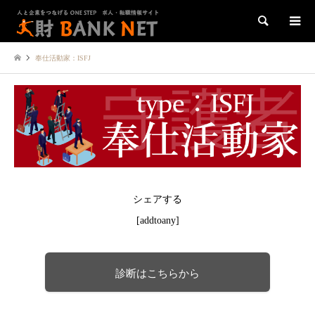
検索
奉仕活動家：ISFJ
シェアする
[addtoany]
診断はこちらから