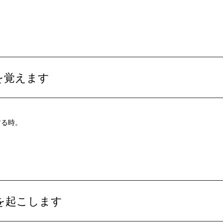
を覚えます
する時。
を起こします