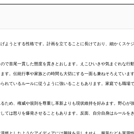
遂げようとする性格です。計画を立てることに長けており、細かくスケ
るので首尾一貫した態度を貫きとおします。えこひいきや気まぐれな行
きます。伝統行事や家族との時間も大切にする一面も兼ねそろえていま
められているルールに従うように強いることもあります。家庭でも職場
れるため、権威や規則を尊重し革新よりも現状維持を好みます。野心が
対しては怒りを爆発させることもあります。反面、自分自身はルールを
、漠然としたようなアイディアには興味を示しません。服装なども実用