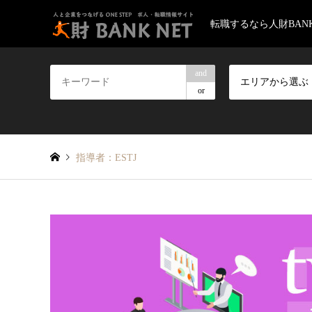
転職するなら人財BANK
and
エリアから選ぶ
or
指導者：ESTJ