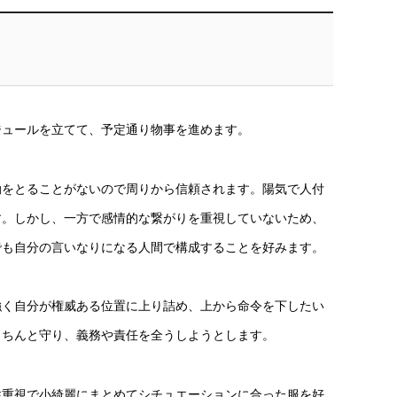
ジュールを立てて、予定通り物事を進めます。
動をとることがないので周りから信頼されます。陽気で人付
す。しかし、一方で感情的な繋がりを重視していないため、
でも自分の言いなりになる人間で構成することを好みます。
強く自分が権威ある位置に上り詰め、上から命令を下したい
きちんと守り、義務や責任を全うしようとします。
性重視で小綺麗にまとめてシチュエーションに合った服を好