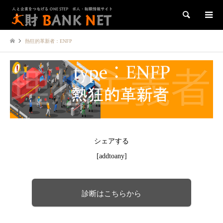
検索
熱狂的革新者：ENFP
シェアする
[addtoany]
診断はこちらから