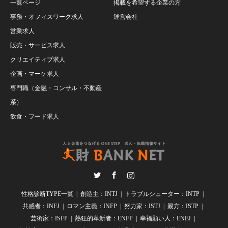
一覧ページ
掲載を希望する企業の方
事務・オフィスワーク求人
運営会社
営業求人
販売・サービス求人
クリエイティブ求人
企画・マーケ求人
専門職（金融・コンサル・不動産
系）
飲食・フード求人
Twitter
Facebook
Instagram
性格診断TYPE一覧
創造主：INTJ
トラブルシューター：INTP
共感者：INFJ
ロマン主義：INFP
努力家：ISTJ
親方：ISTP
芸術家：ISFP
熱狂的革新者：ENFP
幸福願い人：ENFJ