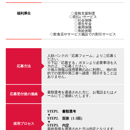
福利厚生
◇資格支援制度
◇前払いサービス
◇社会保険
◇厚生年金
◇雇用保険
◇有給休暇
◇飲食店やサービス施設での割引サービス
人財バンクの「応募フォーム」よりご応募く
ださい。
※下記「応募する」ボタンより必要事項を入
応募方法
力の上、ご応募ください。
※個人情報は採用業務のみに利用し、他の目
的での使用や第三者へ譲渡・開示することは
ありません。
書類選考を通過された方に、お電話またはメ
応募受付後の連絡
ールにてご連絡いたします。
STEP1. 書類選考
▼
STEP2. 面接（1-3回）
▼
採用プロセス
STEP3. 内定
最終面接を通過された方は内定となります。