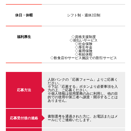
休日・休暇
シフト制・週休2日制
福利厚生
◇資格支援制度
◇前払いサービス
◇社会保険
◇厚生年金
◇雇用保険
◇有給休暇
◇飲食店やサービス施設での割引サービス
人財バンクの「応募フォーム」よりご応募く
ださい。
※下記「応募する」ボタンより必要事項を入
応募方法
力の上、ご応募ください。
※個人情報は採用業務のみに利用し、他の目
的での使用や第三者へ譲渡・開示することは
ありません。
書類選考を通過された方に、お電話またはメ
応募受付後の連絡
ールにてご連絡いたします。