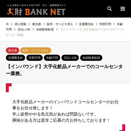
検索
求人情報
東京都
販売・サービス求人
交通費支給
学歴不問
年齢
不問
日払いOK
未経験者歓迎
【インバウンド】大手化粧品メーカーでのコール
センター業務。
東京都
販売・サービス求人
交通費支給
学歴不問
年齢不問
日払いOK
未経験者歓迎
【インバウンド】大手化粧品メーカーでのコールセンタ
ー業務。
大手化粧品メーカーのインバウンドコールセンターのお仕
事をお任せ致します！
学ぶ姿勢ややる気元気があれば問題ないです。
興味がある方は是非ご応募の方お待ちしております！