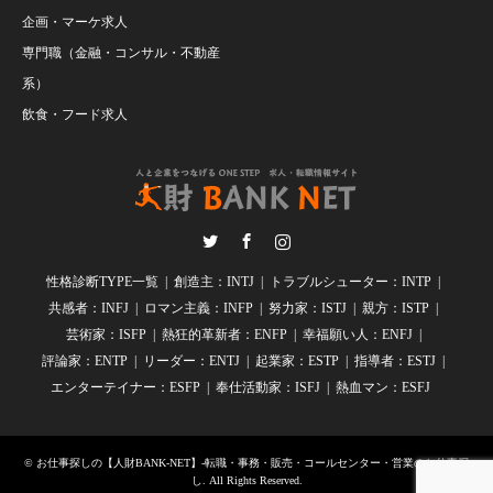
企画・マーケ求人
専門職（金融・コンサル・不動産
系）
飲食・フード求人
Twitter
Facebook
Instagram
性格診断TYPE一覧
創造主：INTJ
トラブルシューター：INTP
共感者：INFJ
ロマン主義：INFP
努力家：ISTJ
親方：ISTP
芸術家：ISFP
熱狂的革新者：ENFP
幸福願い人：ENFJ
評論家：ENTP
リーダー：ENTJ
起業家：ESTP
指導者：ESTJ
エンターテイナー：ESFP
奉仕活動家：ISFJ
熱血マン：ESFJ
©
お仕事探しの【人財BANK-NET】-転職・事務・販売・コールセンター・営業のお仕事探
し
. All Rights Reserved.