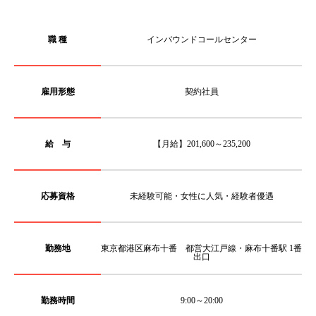
職 種
インバウンドコールセンター
雇用形態
契約社員
給 与
【月給】201,600～235,200
応募資格
未経験可能・女性に人気・経験者優遇
勤務地
東京都港区麻布十番 都営大江戸線・麻布十番駅 1番
出口
勤務時間
9:00～20:00