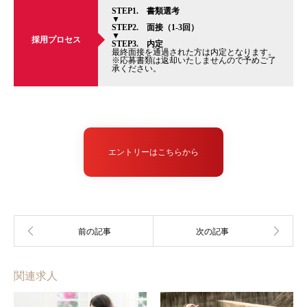
STEP1. 書類選考
▼
STEP2. 面接（1-3回）
▼
採用プロセス
STEP3. 内定
最終面接を通過された方は内定となります。
※応募書類は返却いたしませんので予めご了
承ください。
エントリーはこちらから
関連求人