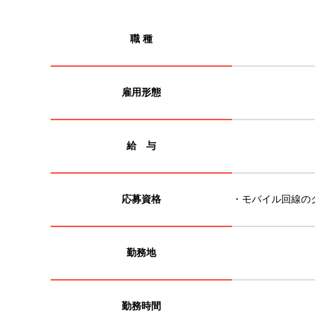
職 種
雇用形態
給 与
応募資格
・モバイル回線の
勤務地
勤務時間