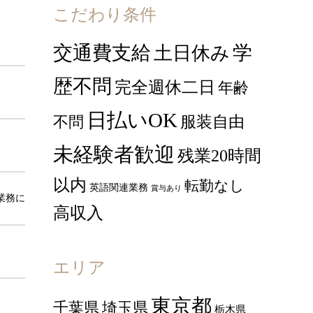
こだわり条件
交通費支給
学
土日休み
歴不問
完全週休二日
年齢
日払いOK
服装自由
不問
未経験者歓迎
残業20時間
以内
転勤なし
英語関連業務
賞与あり
業務に
高収入
エリア
東京都
千葉県
埼玉県
栃木県