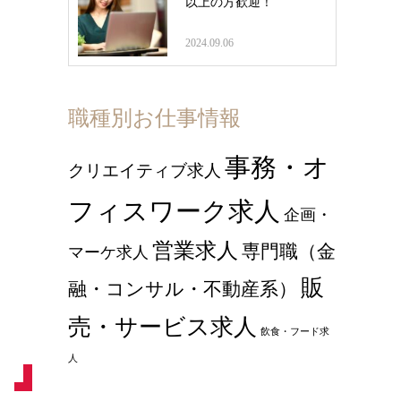
以上の方歓迎！
2024.09.06
職種別お仕事情報
事務・オ
クリエイティブ求人
フィスワーク求人
企画・
営業求人
専門職（金
マーケ求人
販
融・コンサル・不動産系）
売・サービス求人
飲食・フード求
人