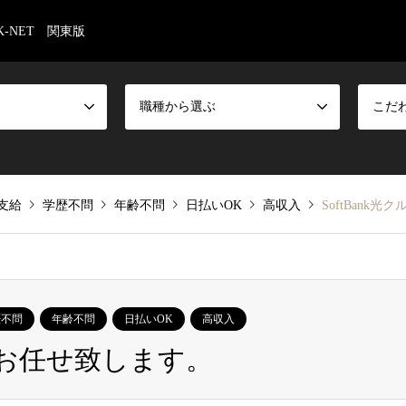
-NET 関東版
職種から選ぶ
こだ
支給
学歴不問
年齢不問
日払いOK
高収入
SoftBank
歴不問
年齢不問
日払いOK
高収入
務をお任せ致します。