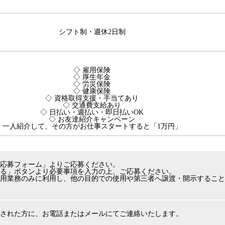
シフト制・週休2日制
◇ 雇用保険
◇ 厚生年金
◇ 労災保険
◇ 健康保険
◇ 資格取得支援・手当てあり
◇ 交通費支給あり
◇ 日払い・週払い・即日払いOK
◇ お友達紹介キャンペーン
一人紹介して、その方がお仕事スタートすると「1万円」
応募フォーム」よりご応募ください。
る」ボタンより必要事項を入力の上、ご応募ください。
用業務のみに利用し、他の目的での使用や第三者へ譲渡・開示すること
された方に、お電話またはメールにてご連絡いたします。