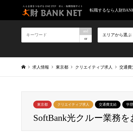
転職するなら人財BANK
and
エリアから選ぶ
or
求人情報
東京都
クリエイティブ求人
交通費
東京都
クリエイティブ求人
交通費支給
学
SoftBank光クルー業