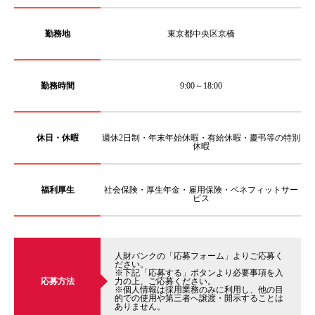
勤務地
東京都中央区京橋
勤務時間
9:00～18:00
休日・休暇
週休2日制・年末年始休暇・有給休暇・慶弔等の特別
休暇
福利厚生
社会保険・厚生年金・雇用保険・ベネフィットサー
ビス
人財バンクの「応募フォーム」よりご応募く
ださい。
※下記「応募する」ボタンより必要事項を入
応募方法
力の上、ご応募ください。
※個人情報は採用業務のみに利用し、他の目
的での使用や第三者へ譲渡・開示することは
ありません。