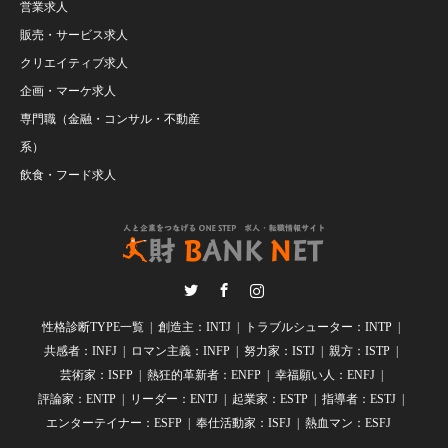
営業求人
販売・サービス求人
クリエイティブ求人
企画・マーケ求人
専門職（金融・コンサル・不動産
系）
飲食・フード求人
Twitter
Facebook
Instagram
性格診断TYPE一覧
創造主：INTJ
トラブルシューター：INTP
共感者：INFJ
ロマン主義：INFP
努力家：ISTJ
親方：ISTP
芸術家：ISFP
熱狂的革新者：ENFP
幸福願い人：ENFJ
評論家：ENTP
リーダー：ENTJ
起業家：ESTP
指導者：ESTJ
エンターテイナー：ESFP
奉仕活動家：ISFJ
熱血マン：ESFJ