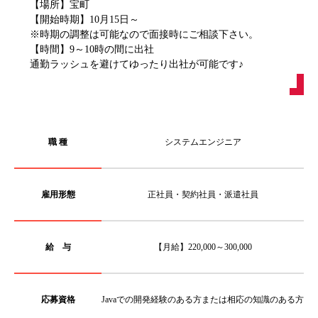
【場所】宝町
【開始時期】10月15日～
※時期の調整は可能なので面接時にご相談下さい。
【時間】9～10時の間に出社
通勤ラッシュを避けてゆったり出社が可能です♪
職 種
システムエンジニア
雇用形態
正社員・契約社員・派遣社員
給 与
【月給】220,000～300,000
応募資格
Javaでの開発経験のある方または相応の知識のある方