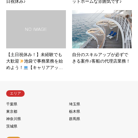
日祝休み♪
ットホームな雰囲気です♪
【土日祝休み！】未経験でも
自分のスキルアップが必ずで
大歓迎
池袋で事務業務を始
きる案件♪客船の代理店業務！
めよう！
【キャリアアッ…
エリア
千葉県
埼玉県
東京都
栃木県
神奈川県
群馬県
茨城県