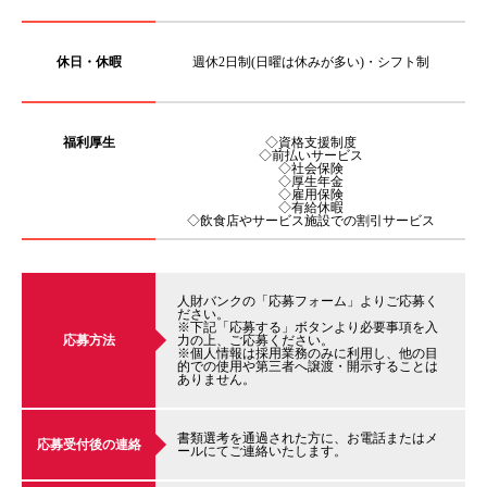
休日・休暇
週休2日制(日曜は休みが多い)・シフト制
福利厚生
◇資格支援制度
◇前払いサービス
◇社会保険
◇厚生年金
◇雇用保険
◇有給休暇
◇飲食店やサービス施設での割引サービス
人財バンクの「応募フォーム」よりご応募く
ださい。
※下記「応募する」ボタンより必要事項を入
応募方法
力の上、ご応募ください。
※個人情報は採用業務のみに利用し、他の目
的での使用や第三者へ譲渡・開示することは
ありません。
書類選考を通過された方に、お電話またはメ
応募受付後の連絡
ールにてご連絡いたします。