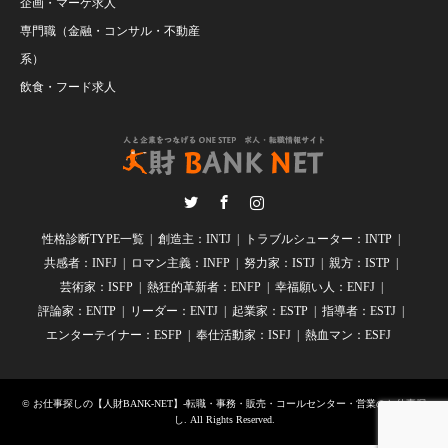
企画・マーケ求人
専門職（金融・コンサル・不動産
系）
飲食・フード求人
Twitter
Facebook
Instagram
性格診断TYPE一覧
創造主：INTJ
トラブルシューター：INTP
共感者：INFJ
ロマン主義：INFP
努力家：ISTJ
親方：ISTP
芸術家：ISFP
熱狂的革新者：ENFP
幸福願い人：ENFJ
評論家：ENTP
リーダー：ENTJ
起業家：ESTP
指導者：ESTJ
エンターテイナー：ESFP
奉仕活動家：ISFJ
熱血マン：ESFJ
©
お仕事探しの【人財BANK-NET】-転職・事務・販売・コールセンター・営業のお仕事探
し
. All Rights Reserved.