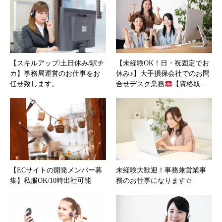
【スキルアップ/土日休み/駅チ
【未経験OK！日・祝固定でお
カ】事務局運営のお仕事をお
休み♪】大手損保会社でのお問
任せ致します。
合せデスク業務
【資格取…
【ECサイトの開発メンバー募
未経験大歓迎！事務兼営業事
集】私服OK/10時出社可能
務のお仕事になります☆