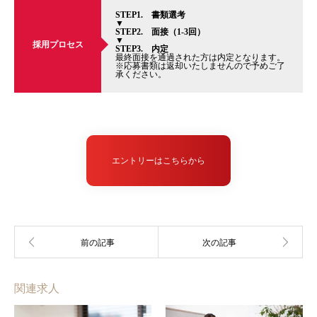
STEP1. 書類選考
▼
STEP2. 面接（1-3回）
▼
採用プロセス
STEP3. 内定
最終面接を通過された方は内定となります。
※応募書類は返却いたしませんので予めご了
承ください。
エントリーはこちらから
関連求人