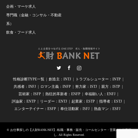
企画・マーケ求人
専門職（金融・コンサル・不動産
系）
飲食・フード求人
Twitter
Facebook
Instagram
性格診断TYPE一覧
創造主：INTJ
トラブルシューター：INTP
共感者：INFJ
ロマン主義：INFP
努力家：ISTJ
親方：ISTP
芸術家：ISFP
熱狂的革新者：ENFP
幸福願い人：ENFJ
評論家：ENTP
リーダー：ENTJ
起業家：ESTP
指導者：ESTJ
エンターテイナー：ESFP
奉仕活動家：ISFJ
熱血マン：ESFJ
©
お仕事探しの【人財BANK-NET】-転職・事務・販売・コールセンター・営業のお仕事探
し
. All Rights Reserved.