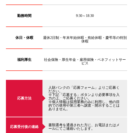
勤務時間
9:30～18:30
休日・休暇
週休2日制・年末年始休暇・有給休暇・慶弔等の特別
休暇
福利厚生
社会保険・厚生年金・雇用保険・ベネフィットサー
ビス
人財バンクの「応募フォーム」よりご応募く
ださい。
※下記「応募する」ボタンより必要事項を入
応募方法
力の上、ご応募ください。
※個人情報は採用業務のみに利用し、他の目
的での使用や第三者へ譲渡・開示することは
ありません。
書類選考を通過された方に、お電話またはメ
応募受付後の連絡
ールにてご連絡いたします。