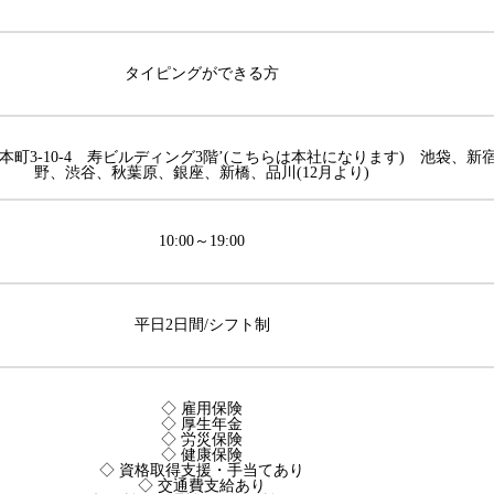
タイピングができる方
町3-10-4 寿ビルディング3階’(こちらは本社になります) 池袋、新
野、渋谷、秋葉原、銀座、新橋、品川(12月より)
10:00～19:00
平日2日間/シフト制
◇ 雇用保険
◇ 厚生年金
◇ 労災保険
◇ 健康保険
◇ 資格取得支援・手当てあり
◇ 交通費支給あり