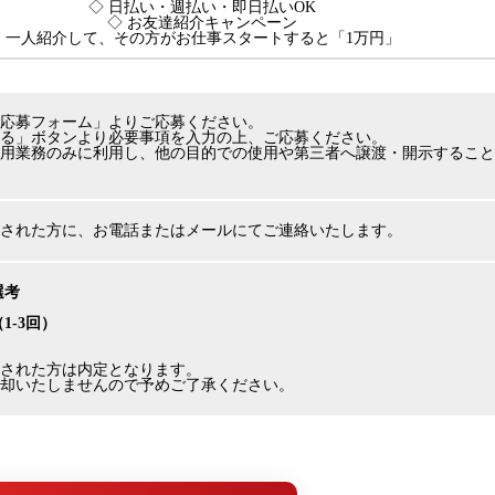
◇ 日払い・週払い・即日払いOK
◇ お友達紹介キャンペーン
一人紹介して、その方がお仕事スタートすると「1万円」
応募フォーム」よりご応募ください。
る」ボタンより必要事項を入力の上、ご応募ください。
用業務のみに利用し、他の目的での使用や第三者へ譲渡・開示すること
された方に、お電話またはメールにてご連絡いたします。
選考
（1-3回）
された方は内定となります。
却いたしませんので予めご了承ください。