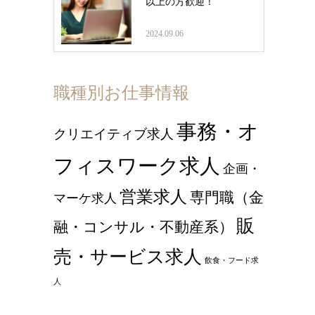
以上の方歓迎！
2024.09.06
職種別お仕事情報
事務・オ
クリエイティブ求人
フィスワーク求人
企画・
営業求人
専門職（金
マーケ求人
販
融・コンサル・不動産系）
売・サービス求人
飲食・フード求
人