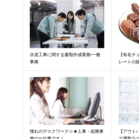
水道工事に関する書類作成業務/一般
【有名チ
事務
レートの
憧れのデスクワーク☆★人事・総務事
【アウト
務のお仕事です！
で通勤ラク