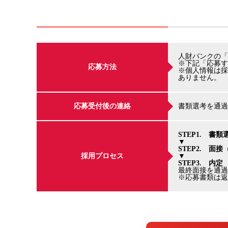
人財バンクの「
※下記「応募す
応募方法
※個人情報は採
ありません。
応募受付後の連絡
書類選考を通過
STEP1. 書類
▼
STEP2. 面接
採用プロセス
▼
STEP3. 内定
最終面接を通過
※応募書類は返