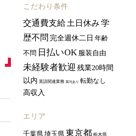
こだわり条件
交通費支給
学
土日休み
歴不問
完全週休二日
年齢
日払いOK
服装自由
不問
未経験者歓迎
残業20時間
以内
転勤なし
英語関連業務
賞与あり
高収入
エリア
東京都
千葉県
埼玉県
栃木県