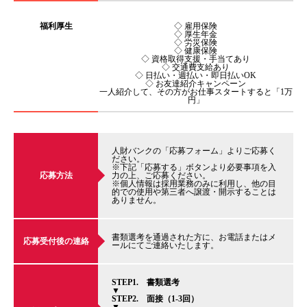
福利厚生
◇ 雇用保険
◇ 厚生年金
◇ 労災保険
◇ 健康保険
◇ 資格取得支援・手当てあり
◇ 交通費支給あり
◇ 日払い・週払い・即日払いOK
◇ お友達紹介キャンペーン
一人紹介して、その方がお仕事スタートすると「1万
円」
人財バンクの「応募フォーム」よりご応募く
ださい。
※下記「応募する」ボタンより必要事項を入
応募方法
力の上、ご応募ください。
※個人情報は採用業務のみに利用し、他の目
的での使用や第三者へ譲渡・開示することは
ありません。
書類選考を通過された方に、お電話またはメ
応募受付後の連絡
ールにてご連絡いたします。
STEP1. 書類選考
▼
STEP2. 面接（1-3回）
▼