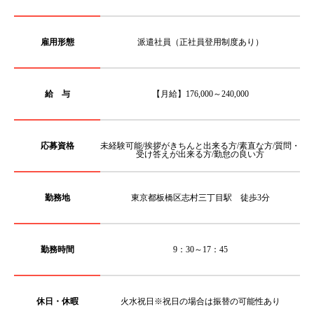
雇用形態
派遣社員（正社員登用制度あり）
給 与
【月給】176,000～240,000
応募資格
未経験可能/挨拶がきちんと出来る方/素直な方/質問・
受け答えが出来る方/勤怠の良い方
勤務地
東京都板橋区志村三丁目駅 徒歩3分
勤務時間
9：30～17：45
休日・休暇
火水祝日※祝日の場合は振替の可能性あり