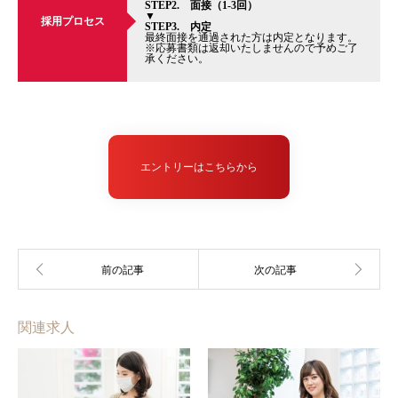
STEP2. 面接（1-3回）
▼
採用プロセス
STEP3. 内定
最終面接を通過された方は内定となります。
※応募書類は返却いたしませんので予めご了
承ください。
エントリーはこちらから
関連求人