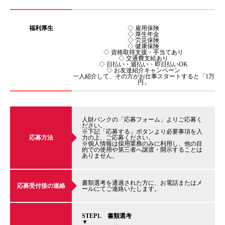
福利厚生
◇ 雇用保険
◇ 厚生年金
◇ 労災保険
◇ 健康保険
◇ 資格取得支援・手当てあり
◇ 交通費支給あり
◇ 日払い・週払い・即日払いOK
◇ お友達紹介キャンペーン
一人紹介して、その方がお仕事スタートすると「1万
円」
人財バンクの「応募フォーム」よりご応募く
ださい。
※下記「応募する」ボタンより必要事項を入
応募方法
力の上、ご応募ください。
※個人情報は採用業務のみに利用し、他の目
的での使用や第三者へ譲渡・開示することは
ありません。
書類選考を通過された方に、お電話またはメ
応募受付後の連絡
ールにてご連絡いたします。
STEP1. 書類選考
▼