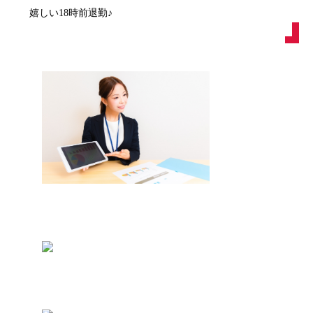
嬉しい18時前退勤♪