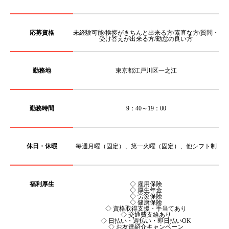
応募資格
未経験可能/挨拶がきちんと出来る方/素直な方/質問・
受け答えが出来る方/勤怠の良い方
勤務地
東京都江戸川区一之江
勤務時間
9：40～19：00
休日・休暇
毎週月曜（固定）、第一火曜（固定）、他シフト制
福利厚生
◇ 雇用保険
◇ 厚生年金
◇ 労災保険
◇ 健康保険
◇ 資格取得支援・手当てあり
◇ 交通費支給あり
◇ 日払い・週払い・即日払いOK
◇ お友達紹介キャンペーン