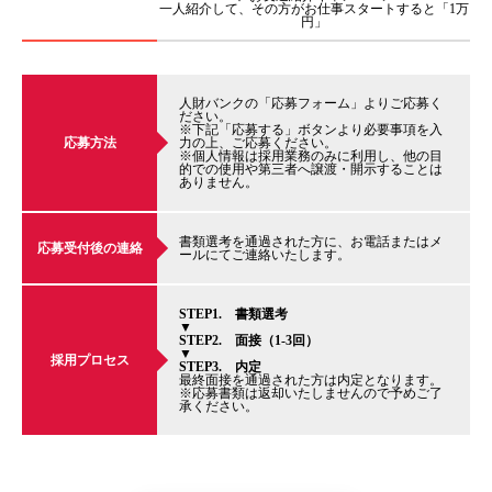
一人紹介して、その方がお仕事スタートすると「1万
円」
人財バンクの「応募フォーム」よりご応募く
ださい。
※下記「応募する」ボタンより必要事項を入
応募方法
力の上、ご応募ください。
※個人情報は採用業務のみに利用し、他の目
的での使用や第三者へ譲渡・開示することは
ありません。
書類選考を通過された方に、お電話またはメ
応募受付後の連絡
ールにてご連絡いたします。
STEP1. 書類選考
▼
STEP2. 面接（1-3回）
▼
採用プロセス
STEP3. 内定
最終面接を通過された方は内定となります。
※応募書類は返却いたしませんので予めご了
承ください。