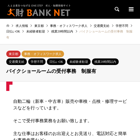
検索
求人情報
東京都
事務・オフィスワーク求人
交通費支給
学歴不問
日払いOK
未経験者歓迎
残業20時間以内
バイクショールームの受付事務 制服
有
東京都
事務・オフィスワーク求人
交通費支給
学歴不問
日払いOK
未経験者歓迎
残業20時間以内
バイクショールームの受付事務 制服有
自動二輪（新車・中古車）販売や車検・点検・修理サービ
スなどを行っています。
そこで受付事務業務をお願い致します。
主な仕事はお客様のお出迎えとお見送り、電話対応と簡単
な事務作業など♪