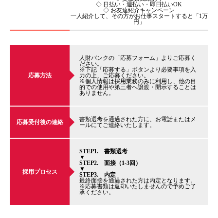
◇ 日払い・週払い・即日払いOK
◇ お友達紹介キャンペーン
一人紹介して、その方がお仕事スタートすると「1万
円」
人財バンクの「応募フォーム」よりご応募く
ださい。
※下記「応募する」ボタンより必要事項を入
応募方法
力の上、ご応募ください。
※個人情報は採用業務のみに利用し、他の目
的での使用や第三者へ譲渡・開示することは
ありません。
書類選考を通過された方に、お電話またはメ
応募受付後の連絡
ールにてご連絡いたします。
STEP1. 書類選考
▼
STEP2. 面接（1-3回）
▼
採用プロセス
STEP3. 内定
最終面接を通過された方は内定となります。
※応募書類は返却いたしませんので予めご了
承ください。