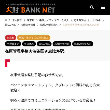
検索
求人情報
東京都
事務・オフィスワーク求人
交通費支給
土日休み
日払いOK
未経験者歓迎
残業20時間以内
在庫管理事務★渋谷区★恵比寿駅
東京都
事務・オフィスワーク求人
交通費支給
土日休み
日払いOK
未経験者歓迎
残業20時間以内
在庫管理事務★渋谷区★恵比寿駅
在庫管理や発注手配のお仕事です。
パソコンやスマ－トフォン、タブレットに興味のある方大
歓迎♪
明るく健康でコミュニケーションの長けている方必見！