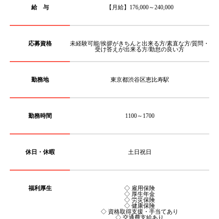
給 与
【月給】176,000～240,000
応募資格
未経験可能/挨拶がきちんと出来る方/素直な方/質問・
受け答えが出来る方/勤怠の良い方
勤務地
東京都渋谷区恵比寿駅
勤務時間
1100～1700
休日・休暇
土日祝日
福利厚生
◇ 雇用保険
◇ 厚生年金
◇ 労災保険
◇ 健康保険
◇ 資格取得支援・手当てあり
◇ 交通費支給あり