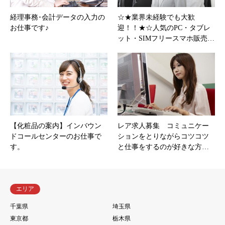
経理事務･会計データの入力の
☆★業界未経験でも大歓
お仕事です♪
迎！！★☆人気のPC・タブレ
ット・SIMフリースマホ販売…
【化粧品の案内】インバウン
レア求人募集 コミュニケー
ドコールセンターのお仕事で
ションをとりながらコツコツ
す。
と仕事をするのが好きな方…
エリア
千葉県
埼玉県
東京都
栃木県