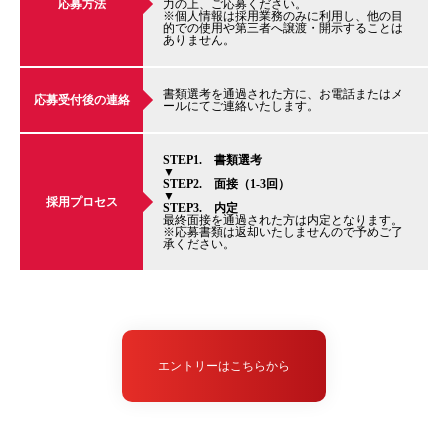
応募方法
力の上、ご応募ください。
※個人情報は採用業務のみに利用し、他の目
的での使用や第三者へ譲渡・開示することは
ありません。
書類選考を通過された方に、お電話またはメ
応募受付後の連絡
ールにてご連絡いたします。
STEP1. 書類選考
▼
STEP2. 面接（1-3回）
▼
採用プロセス
STEP3. 内定
最終面接を通過された方は内定となります。
※応募書類は返却いたしませんので予めご了
承ください。
エントリーはこちらから