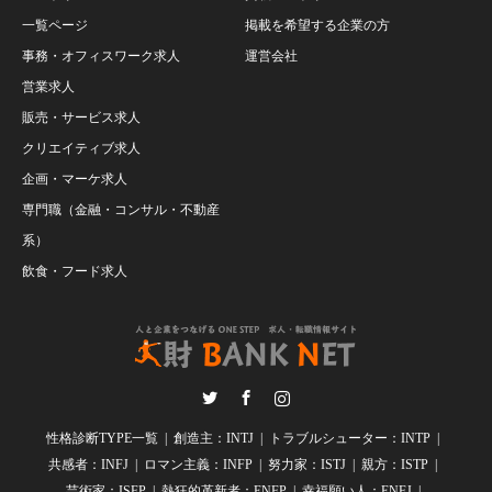
一覧ページ
掲載を希望する企業の方
事務・オフィスワーク求人
運営会社
営業求人
販売・サービス求人
クリエイティブ求人
企画・マーケ求人
専門職（金融・コンサル・不動産
系）
飲食・フード求人
Twitter
Facebook
Instagram
性格診断TYPE一覧
創造主：INTJ
トラブルシューター：INTP
共感者：INFJ
ロマン主義：INFP
努力家：ISTJ
親方：ISTP
芸術家：ISFP
熱狂的革新者：ENFP
幸福願い人：ENFJ