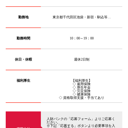
勤務地
東京都千代田区池袋・新宿・駒込等…
勤務時間
10：00～19：00
休日・休暇
週休2日制
福利厚生
【福利厚生】
◇ 雇用保険
◇ 厚生年金
◇ 労災保険
◇ 健康保険
◇ 資格取得支援・手当てあり
人財バンクの「応募フォーム」よりご応募く
ださい。
※下記「応募する」ボタンより必要事項を入