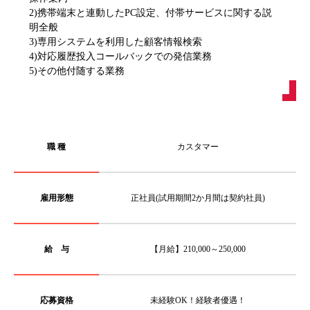
2)携帯端末と連動したPC設定、付帯サービスに関する説
明全般
3)専用システムを利用した顧客情報検索
4)対応履歴投入コールバックでの発信業務
5)その他付随する業務
職 種
カスタマー
雇用形態
正社員(試用期間2か月間は契約社員)
給 与
【月給】210,000～250,000
応募資格
未経験OK！経験者優遇！