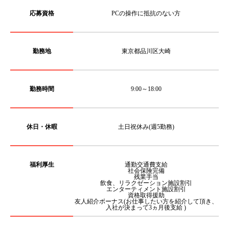
応募資格
PCの操作に抵抗のない方
勤務地
東京都品川区大崎
勤務時間
9:00～18:00
休日・休暇
土日祝休み(週5勤務)
福利厚生
通勤交通費支給
社会保険完備
残業手当
飲食、リラクゼーション施設割引
エンターティメント施設割引
資格取得援助
友人紹介ボーナス(お仕事したい方を紹介して頂き、
入社が決まって3ヵ月後支給 )