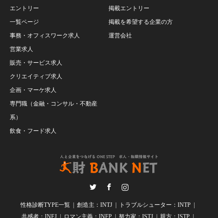
エントリー
掲載エントリー
一覧ページ
掲載を希望する企業の方
事務・オフィスワーク求人
運営会社
営業求人
販売・サービス求人
クリエイティブ求人
企画・マーケ求人
専門職（金融・コンサル・不動産
系）
飲食・フード求人
Twitter
Facebook
Instagram
性格診断TYPE一覧
創造主：INTJ
トラブルシューター：INTP
共感者：INFJ
ロマン主義：INFP
努力家：ISTJ
親方：ISTP