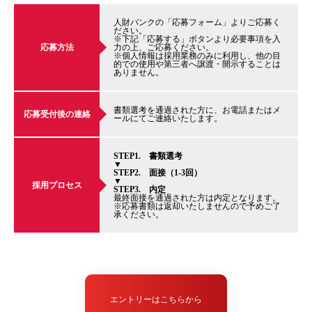
人財バンクの「応募フォーム」よりご応募く
ださい。
※下記「応募する」ボタンより必要事項を入
応募方法
力の上、ご応募ください。
※個人情報は採用業務のみに利用し、他の目
的での使用や第三者へ譲渡・開示することは
ありません。
書類選考を通過された方に、お電話またはメ
応募受付後の連絡
ールにてご連絡いたします。
STEP1. 書類選考
▼
STEP2. 面接（1-3回）
▼
採用プロセス
STEP3. 内定
最終面接を通過された方は内定となります。
※応募書類は返却いたしませんので予めご了
承ください。
エントリーはこちらから