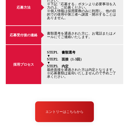
ださい。
※下記「応募する」ボタンより必要事項を入
応募方法
力の上、ご応募ください。
※個人情報は採用業務のみに利用し、他の目
的での使用や第三者へ譲渡・開示することは
ありません。
書類選考を通過された方に、お電話またはメ
応募受付後の連絡
ールにてご連絡いたします。
STEP1. 書類選考
▼
STEP2. 面接（1-3回）
▼
採用プロセス
STEP3. 内定
最終面接を通過された方は内定となります。
※応募書類は返却いたしませんので予めご了
承ください。
エントリーはこちらから