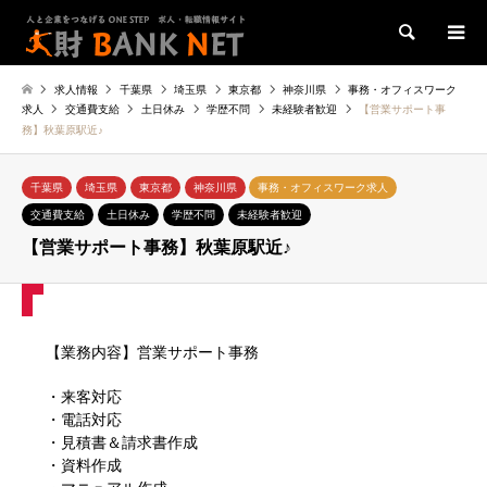
検索
求人情報
千葉県
埼玉県
東京都
神奈川県
事務・オフィスワーク
求人
交通費支給
土日休み
学歴不問
未経験者歓迎
【営業サポート事
務】秋葉原駅近♪
千葉県
埼玉県
東京都
神奈川県
事務・オフィスワーク求人
交通費支給
土日休み
学歴不問
未経験者歓迎
【営業サポート事務】秋葉原駅近♪
【業務内容】営業サポート事務
・来客対応
・電話対応
・見積書＆請求書作成
・資料作成