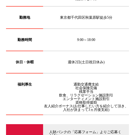
勤務地
東京都千代田区秋葉原駅徒歩5分
勤務時間
9:00～18:00
休日・休暇
週休2日(土日祝日休み)
福利厚生
通勤交通費支給
社会保険完備
残業手当
飲食、リラクゼーション施設割引
エンターティメント施設割引
資格取得援助
友人紹介ボーナス(お仕事したい方を紹介して頂き、
入社が決まって3ヵ月後支給)
人財バンクの「応募フォーム」よりご応募く