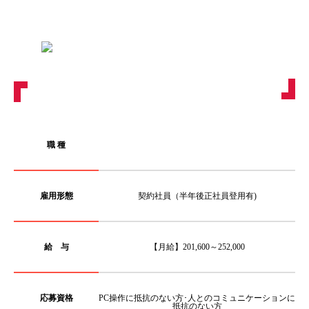
職 種
雇用形態
契約社員（半年後正社員登用有)
給 与
【月給】201,600～252,000
応募資格
PC操作に抵抗のない方･人とのコミュニケーションに
抵抗のない方