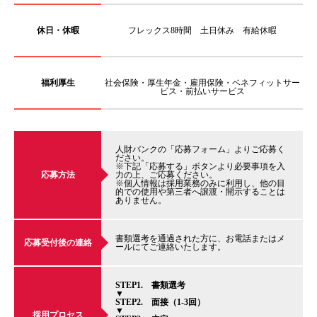
休日・休暇
フレックス8時間 土日休み 有給休暇
福利厚生
社会保険・厚生年金・雇用保険・ベネフィットサー
ビス・前払いサービス
人財バンクの「応募フォーム」よりご応募く
ださい。
※下記「応募する」ボタンより必要事項を入
応募方法
力の上、ご応募ください。
※個人情報は採用業務のみに利用し、他の目
的での使用や第三者へ譲渡・開示することは
ありません。
書類選考を通過された方に、お電話またはメ
応募受付後の連絡
ールにてご連絡いたします。
STEP1. 書類選考
▼
STEP2. 面接（1-3回）
▼
採用プロセス