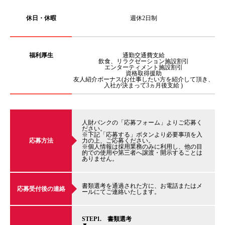
休日・休暇
週休2日制
福利厚生
通勤交通費支給
飲食、リラクゼーション施設割引
エンターティメント施設割引
資格取得援助
友人紹介ボーナス(お仕事したい方を紹介して頂き、
入社が決まって3ヵ月後支給 )
人財バンクの「応募フォーム」よりご応募く
ださい。
※下記「応募する」ボタンより必要事項を入
応募方法
力の上、ご応募ください。
※個人情報は採用業務のみに利用し、他の目
的での使用や第三者へ譲渡・開示することは
ありません。
書類選考を通過された方に、お電話またはメ
応募受付後の連絡
ールにてご連絡いたします。
STEP1. 書類選考
▼