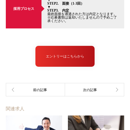
STEP2. 面接（1-3回）
▼
採用プロセス
STEP3. 内定
最終面接を通過された方は内定となります。
※応募書類は返却いたしませんので予めご了
承ください。
エントリーはこちらから
関連求人