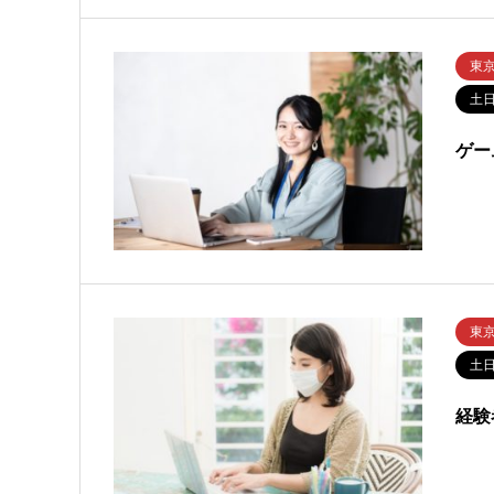
東
土
ゲー
東
土
経験