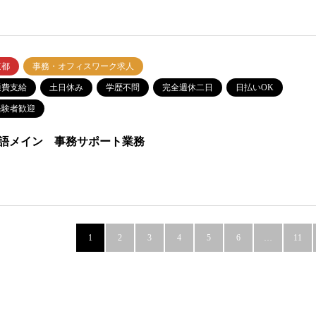
京都
事務・オフィスワーク求人
通費支給
土日休み
学歴不問
完全週休二日
日払いOK
経験者歓迎
語メイン 事務サポート業務
1
2
3
4
5
6
…
11