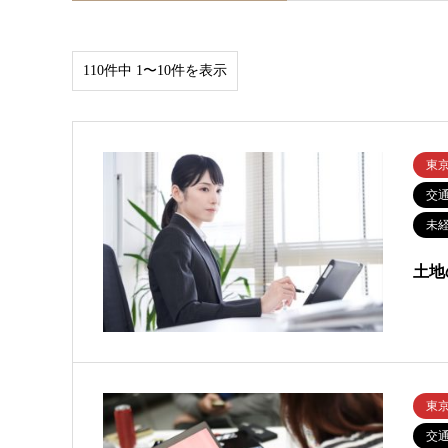
110件中 1〜10件を表示
東
交
未
土地
東
交