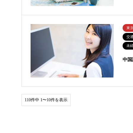
東
交
未
中国
110件中 1〜10件を表示