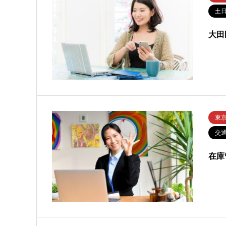
土
大田
東
交
在庫