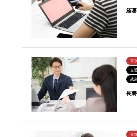
経理
東
交
残業
長期
東