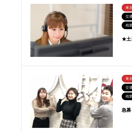
東
交
残業
★土
東
交
残業
急募