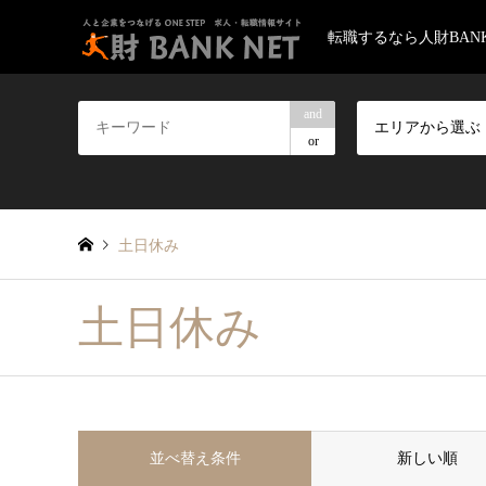
転職するなら人財BANK
and
エリアから選ぶ
or
土日休み
土日休み
並べ替え条件
新しい順