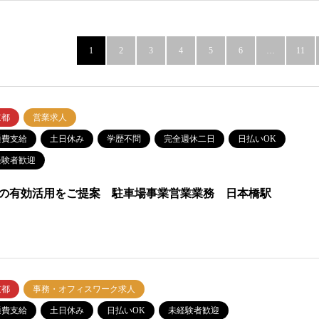
1
2
3
4
5
6
…
11
京都
営業求人
通費支給
土日休み
学歴不問
完全週休二日
日払いOK
経験者歓迎
の有効活用をご提案 駐車場事業営業業務 日本橋駅
京都
事務・オフィスワーク求人
通費支給
土日休み
日払いOK
未経験者歓迎