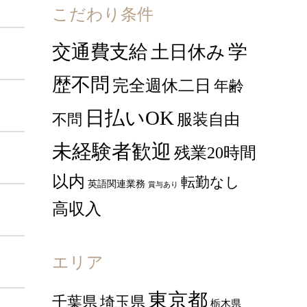
こだわり条件
交通費支給
学
土日休み
歴不問
完全週休二日
年齢
日払いOK
服装自由
不問
未経験者歓迎
残業20時間
以内
転勤なし
英語関連業務
賞与あり
高収入
エリア
東京都
千葉県
埼玉県
栃木県