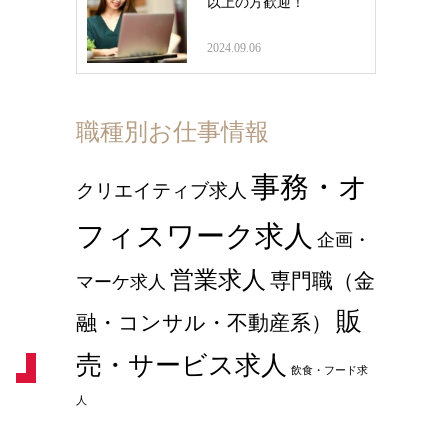
以上の方歓迎！
2024.09.06
職種別お仕事情報
事務・オ
クリエイティブ求人
フィスワーク求人
企画・
営業求人
専門職（金
マーケ求人
販
融・コンサル・不動産系）
売・サービス求人
飲食・フード求
人