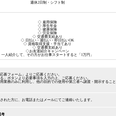
週休2日制・シフト制
◇ 雇用保険
◇ 厚生年金
◇ 健康保険
◇ 労災保険
◇ 交通費支給あり
◇ 日払い・週払い・即日払いOK
◇ 資格取得支援・手当てあり
◇ 交通費支給あり
◇お友達紹介キャンペーン
一人紹介して、その方がお仕事スタートすると「1万円」
応募フォーム」よりご応募ください。
る」ボタンより必要事項を入力の上、ご応募ください。
用業務のみに利用し、他の目的での使用や第三者へ譲渡・開示すること
された方に、お電話またはメールにてご連絡いたします。
選考