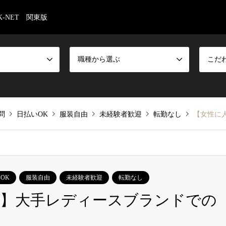
-NET 関東版
職種から選ぶ
こだ
問
日払いOK
服装自由
未経験者歓迎
転勤なし
【女性に人
OK
服装自由
未経験者歓迎
転勤なし
ド】大手レディースブランドでの