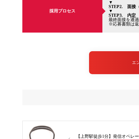
▼
STEP2. 面接
採用プロセス
▼
STEP3. 内定
最終面接を通過
※応募書類は返
エ
【上野駅徒歩1分】発信オペレ