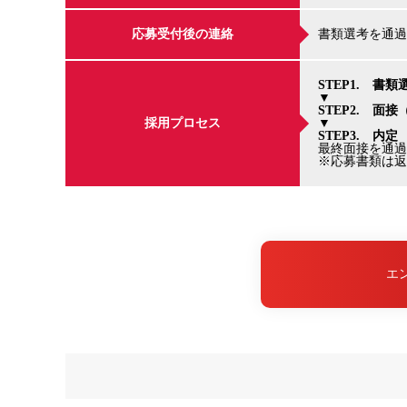
応募受付後の連絡
書類選考を通過
STEP1. 書類
▼
STEP2. 面接
採用プロセス
▼
STEP3. 内定
最終面接を通過
※応募書類は返
エ