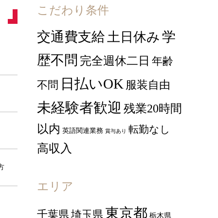
こだわり条件
交通費支給
学
土日休み
歴不問
完全週休二日
年齢
日払いOK
服装自由
不問
未経験者歓迎
残業20時間
以内
転勤なし
英語関連業務
賞与あり
高収入
方
エリア
東京都
千葉県
埼玉県
栃木県