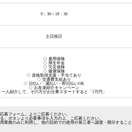
9：30～18：30
土日祝日
◇ 雇用保険
◇ 厚生年金
◇ 労災保険
◇ 健康保険
◇ 資格取得支援・手当てあり
◇ 交通費支給あり
◇ 日払い・週払い・即日払いOK
◇ お友達紹介キャンペーン
一人紹介して、その方がお仕事スタートすると「1万円」
応募フォーム」よりご応募ください。
る」ボタンより必要事項を入力の上、ご応募ください。
用業務のみに利用し、他の目的での使用や第三者へ譲渡・開示すること