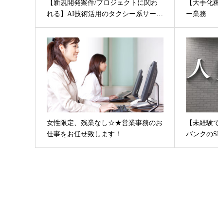
【新規開発案件/プロジェクトに関わ
【大手化
れる】AI技術活用のタクシー系サー…
ー業務
女性限定、残業なし☆★営業事務のお
【未経験
仕事をお任せ致します！
バンクのS