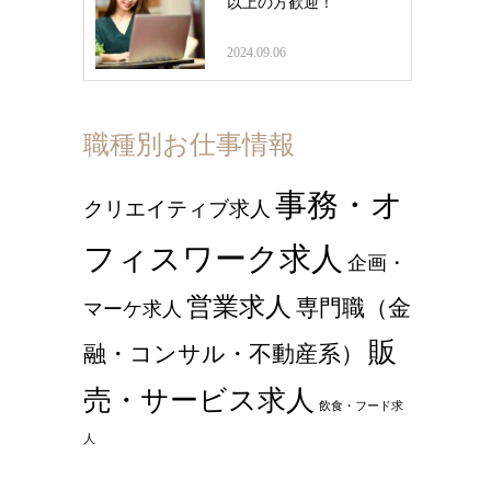
以上の方歓迎！
2024.09.06
職種別お仕事情報
事務・オ
クリエイティブ求人
フィスワーク求人
企画・
営業求人
専門職（金
マーケ求人
販
融・コンサル・不動産系）
売・サービス求人
飲食・フード求
人