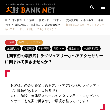
検索
求人情報
千葉県
販売・サービス求人
交通費支給
学歴不問
年齢
不問
日払いOK
服装自由
未経験者歓迎
【関東初の常設店】ラグジュアリー
なヘアアクセサリーに囲まれて働きませんか？
千葉県
販売・サービス求人
交通費支給
学歴不問
年齢不問
日払いOK
服装自由
未経験者歓迎
【関東初の常設店】ラグジュアリーなヘアアクセサリー
に囲まれて働きませんか？
お客様との会話を楽しめる方、ヘアアレンジやメイクアッ
プに興味がある方、大歓迎です！
また、施設には休憩スペースやスタッフ用トイレなどバッ
クヤードも充実で働きやすい環境が整っています！