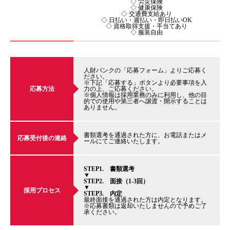
◇ 労災保険
◇ 健康保険
◇ 交通費支給あり
◇ 日払い・週払い・即日払いOK
◇ 資格取得支援・手当てあり
◇ 服装自由
人財バンクの「応募フォーム」よりご応募く
ださい。
※下記「応募する」ボタンより必要事項を入
応募方法
力の上、ご応募ください。
※個人情報は採用業務のみに利用し、他の目
的での使用や第三者へ譲渡・開示することは
ありません。
書類選考を通過された方に、お電話またはメ
応募受付後の連絡
ールにてご連絡いたします。
STEP1. 書類選考
▼
STEP2. 面接（1-3回）
▼
採用プロセス
STEP3. 内定
最終面接を通過された方は内定となります。
※応募書類は返却いたしませんので予めご了
承ください。