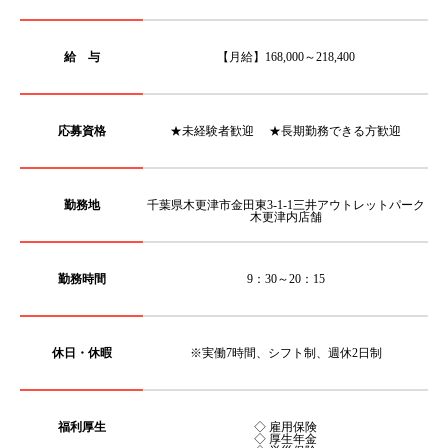
給 与
【月給】168,000～218,400
応募資格
★未経験者歓迎 ★長期勤務できる方歓迎
勤務地
千葉県木更津市金田東3-1-1三井アウトレットパーク
木更津内店舗
勤務時間
9：30～20：15
休日・休暇
※実働7時間、シフト制、週休2日制
福利厚生
◇ 雇用保険
◇ 厚生年金