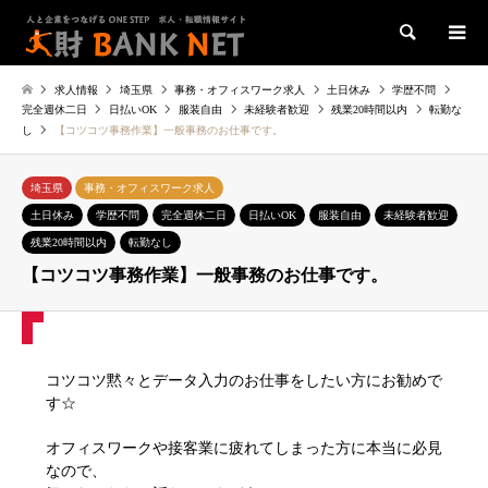
検索
求人情報
埼玉県
事務・オフィスワーク求人
土日休み
学歴不問
完全週休二日
日払いOK
服装自由
未経験者歓迎
残業20時間以内
転勤な
し
【コツコツ事務作業】一般事務のお仕事です。
埼玉県
事務・オフィスワーク求人
土日休み
学歴不問
完全週休二日
日払いOK
服装自由
未経験者歓迎
残業20時間以内
転勤なし
【コツコツ事務作業】一般事務のお仕事です。
コツコツ黙々とデータ入力のお仕事をしたい方にお勧めで
す☆
オフィスワークや接客業に疲れてしまった方に本当に必見
なので、