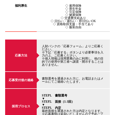
福利厚生
◇ 雇用保険
◇ 厚生年金
◇ 労災保険
◇ 健康保険
◇ 交通費支給あり
◇ 日払い・週払い・即日払いOK
◇ 資格取得支援・手当てあり
◇ 服装自由
人財バンクの「応募フォーム」よりご応募く
ださい。
※下記「応募する」ボタンより必要事項を入
応募方法
力の上、ご応募ください。
※個人情報は採用業務のみに利用し、他の目
的での使用や第三者へ譲渡・開示することは
ありません。
書類選考を通過された方に、お電話またはメ
応募受付後の連絡
ールにてご連絡いたします。
STEP1. 書類選考
▼
STEP2. 面接（1-3回）
▼
採用プロセス
STEP3. 内定
最終面接を通過された方は内定となります。
※応募書類は返却いたしませんので予めご了