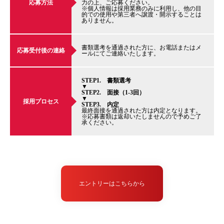
応募方法
力の上、ご応募ください。
※個人情報は採用業務のみに利用し、他の目
的での使用や第三者へ譲渡・開示することは
ありません。
書類選考を通過された方に、お電話またはメ
応募受付後の連絡
ールにてご連絡いたします。
STEP1. 書類選考
▼
STEP2. 面接（1-3回）
▼
採用プロセス
STEP3. 内定
最終面接を通過された方は内定となります。
※応募書類は返却いたしませんので予めご了
承ください。
エントリーはこちらから