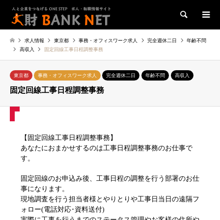
検索
求人情報
東京都
事務・オフィスワーク求人
完全週休二日
年齢不問
高収入
固定回線工事日程調整事務
東京都
事務・オフィスワーク求人
完全週休二日
年齢不問
高収入
固定回線工事日程調整事務
【固定回線工事日程調整事務】
あなたにおまかせするのは工事日程調整事務のお仕事で
す。
固定回線のお申込み後、工事日程の調整を行う部署のお仕
事になります。
現地調査を行う担当者様とやりとりや工事日当日の遠隔フ
ォロー(電話対応･資料送付)
実際に工事を行うまでのステータス管理やお客様の住所や