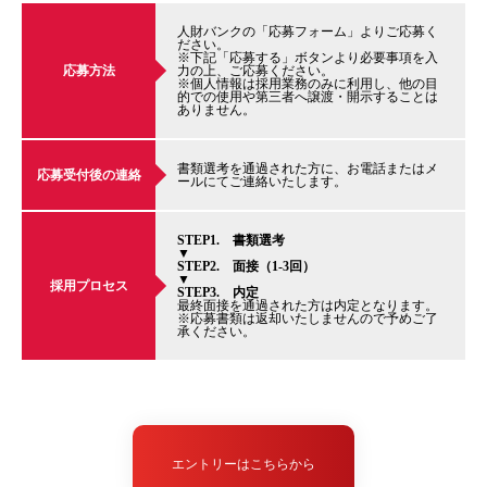
人財バンクの「応募フォーム」よりご応募く
ださい。
※下記「応募する」ボタンより必要事項を入
応募方法
力の上、ご応募ください。
※個人情報は採用業務のみに利用し、他の目
的での使用や第三者へ譲渡・開示することは
ありません。
書類選考を通過された方に、お電話またはメ
応募受付後の連絡
ールにてご連絡いたします。
STEP1. 書類選考
▼
STEP2. 面接（1-3回）
▼
採用プロセス
STEP3. 内定
最終面接を通過された方は内定となります。
※応募書類は返却いたしませんので予めご了
承ください。
エントリーはこちらから