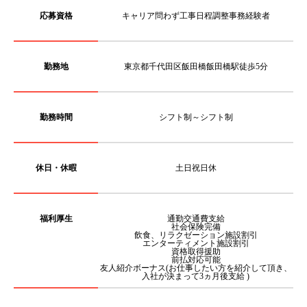
応募資格
キャリア問わず工事日程調整事務経験者
勤務地
東京都千代田区飯田橋飯田橋駅徒歩5分
勤務時間
シフト制～シフト制
休日・休暇
土日祝日休
福利厚生
通勤交通費支給
社会保険完備
飲食、リラクゼーション施設割引
エンターティメント施設割引
資格取得援助
前払対応可能
友人紹介ボーナス(お仕事したい方を紹介して頂き、
入社が決まって3ヵ月後支給 )