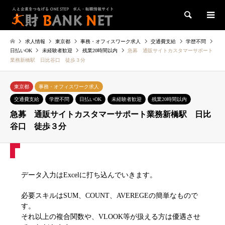
検索
求人情報
東京都
事務・オフィスワーク求人
交通費支給
学歴不問
日払いOK
未経験者歓迎
残業20時間以内
急募 通販サイトカスタマーサポート
業務新橋駅 日比谷口 徒歩３分
東京都
事務・オフィスワーク求人
交通費支給
学歴不問
日払いOK
未経験者歓迎
残業20時間以内
急募 通販サイトカスタマーサポート業務新橋駅 日比
谷口 徒歩３分
データ入力はExcelに打ち込んでいきます。
必要スキルはSUM、COUNT、AVEREGEの簡単なもので
す。
それ以上の複合関数や、VLOOK等が扱える方は優遇させ