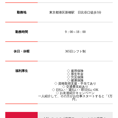
勤務地
東京都港区新橋駅 日比谷口徒歩3分
勤務時間
9：00～18：00
休日・休暇
365日シフト制
福利厚生
◇ 雇用保険
◇ 厚生年金
◇ 労災保険
◇ 健康保険
◇ 資格取得支援・手当てあり
◇ 交通費支給あり
◇ 日払い・週払い・即日払いOK
◇ お友達紹介キャンペーン
一人紹介して、その方がお仕事スタートすると「1万
円」