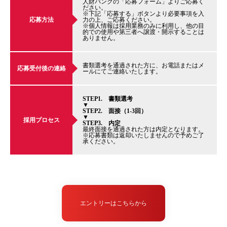
人財バンクの「応募フォーム」よりご応募く
ださい。
※下記「応募する」ボタンより必要事項を入
応募方法
力の上、ご応募ください。
※個人情報は採用業務のみに利用し、他の目
的での使用や第三者へ譲渡・開示することは
ありません。
書類選考を通過された方に、お電話またはメ
応募受付後の連絡
ールにてご連絡いたします。
STEP1. 書類選考
▼
STEP2. 面接（1-3回）
▼
採用プロセス
STEP3. 内定
最終面接を通過された方は内定となります。
※応募書類は返却いたしませんので予めご了
承ください。
エントリーはこちらから