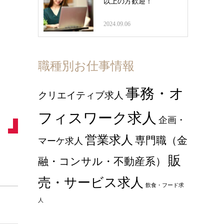
以上の方歓迎！
2024.09.06
職種別お仕事情報
事務・オ
クリエイティブ求人
フィスワーク求人
企画・
営業求人
専門職（金
マーケ求人
販
融・コンサル・不動産系）
売・サービス求人
飲食・フード求
人