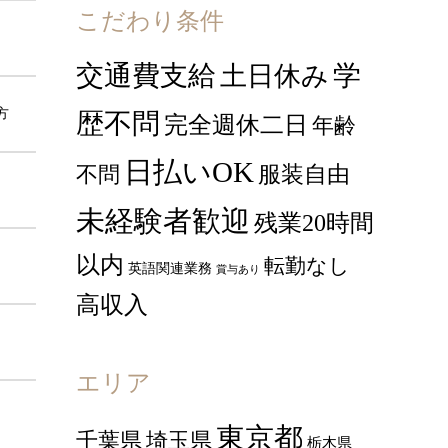
こだわり条件
交通費支給
学
土日休み
方
歴不問
完全週休二日
年齢
日払いOK
服装自由
不問
未経験者歓迎
残業20時間
以内
転勤なし
英語関連業務
賞与あり
高収入
エリア
東京都
千葉県
埼玉県
栃木県