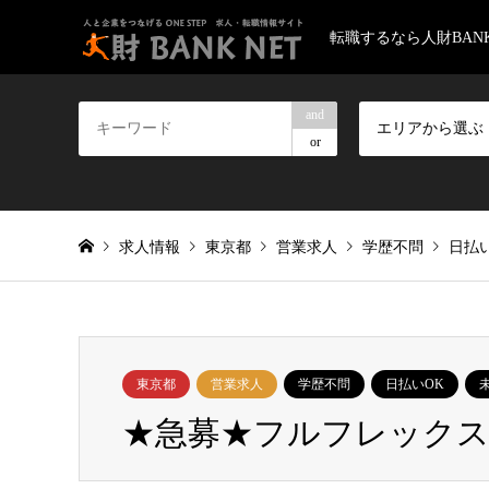
転職するなら人財BANK
and
エリアから選ぶ
or
求人情報
東京都
営業求人
学歴不問
日払
東京都
営業求人
学歴不問
日払いOK
★急募★フルフレックス