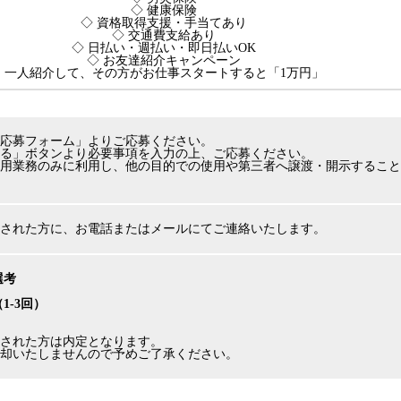
◇ 健康保険
◇ 資格取得支援・手当てあり
◇ 交通費支給あり
◇ 日払い・週払い・即日払いOK
◇ お友達紹介キャンペーン
一人紹介して、その方がお仕事スタートすると「1万円」
応募フォーム」よりご応募ください。
る」ボタンより必要事項を入力の上、ご応募ください。
用業務のみに利用し、他の目的での使用や第三者へ譲渡・開示すること
された方に、お電話またはメールにてご連絡いたします。
選考
（1-3回）
された方は内定となります。
却いたしませんので予めご了承ください。