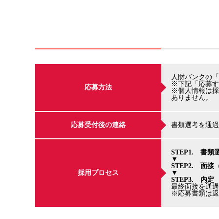
人財バンクの「
※下記「応募す
応募方法
※個人情報は採
ありません。
応募受付後の連絡
書類選考を通過
STEP1. 書類
▼
STEP2. 面接
採用プロセス
▼
STEP3. 内定
最終面接を通過
※応募書類は返