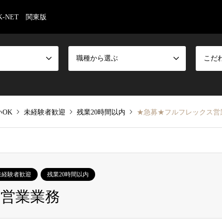
-NET 関東版
職種から選ぶ
こだ
いOK
未経験者歓迎
残業20時間以内
★急募★フルフレックス営
未経験者歓迎
残業20時間以内
営業業務