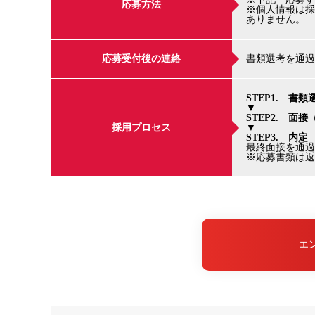
応募方法
※個人情報は採
ありません。
応募受付後の連絡
書類選考を通過
STEP1. 書類
▼
STEP2. 面接
採用プロセス
▼
STEP3. 内定
最終面接を通過
※応募書類は返
エ