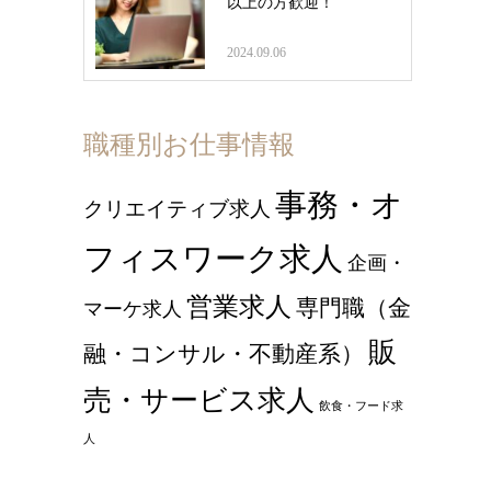
以上の方歓迎！
2024.09.06
職種別お仕事情報
事務・オ
クリエイティブ求人
フィスワーク求人
企画・
営業求人
専門職（金
マーケ求人
販
融・コンサル・不動産系）
売・サービス求人
飲食・フード求
人