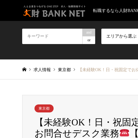
転職するなら人財BANK
and
エリアから選ぶ
or
求人情報
東京都
【未経験OK！日・祝固定でお
東京都
【未経験OK！日・祝固
お問合せデスク業務
【