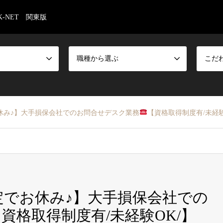
-NET 関東版
職種から選ぶ
こだ
休み♪】大手損保会社でのお問合せデスク業務
【資格取得制度有/未経験
定でお休み♪】大手損保会社での
資格取得制度有/未経験OK/】