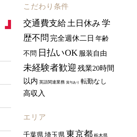
こだわり条件
交通費支給
学
土日休み
歴不問
完全週休二日
年齢
日払いOK
服装自由
不問
未経験者歓迎
残業20時間
以内
転勤なし
英語関連業務
賞与あり
高収入
エリア
東京都
千葉県
埼玉県
栃木県