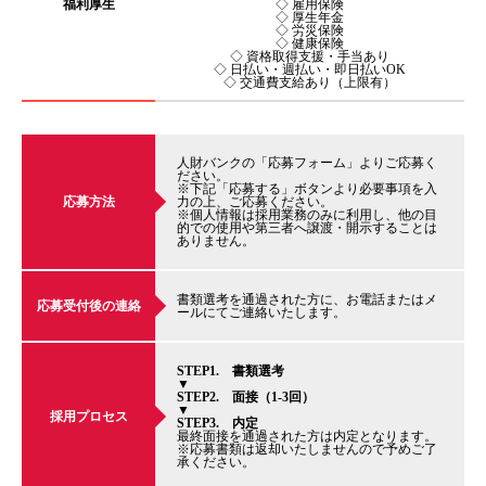
福利厚生
◇ 雇用保険
◇ 厚生年金
◇ 労災保険
◇ 健康保険
◇ 資格取得支援・手当あり
◇ 日払い・週払い・即日払いOK
◇ 交通費支給あり（上限有）
人財バンクの「応募フォーム」よりご応募く
ださい。
※下記「応募する」ボタンより必要事項を入
応募方法
力の上、ご応募ください。
※個人情報は採用業務のみに利用し、他の目
的での使用や第三者へ譲渡・開示することは
ありません。
書類選考を通過された方に、お電話またはメ
応募受付後の連絡
ールにてご連絡いたします。
STEP1. 書類選考
▼
STEP2. 面接（1-3回）
▼
採用プロセス
STEP3. 内定
最終面接を通過された方は内定となります。
※応募書類は返却いたしませんので予めご了
承ください。