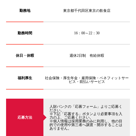
勤務地
東京都千代田区東京の飲食店
勤務時間
16：00～22：30
休日・休暇
週休2日制 有給休暇
福利厚生
社会保険・厚生年金・雇用保険・ベネフィットサー
ビス・前払いサービス
人財バンクの「応募フォーム」よりご応募く
ださい。
※下記「応募する」ボタンより必要事項を入
応募方法
力の上、ご応募ください。
※個人情報は採用業務のみに利用し、他の目
的での使用や第三者へ譲渡・開示することは
ありません。