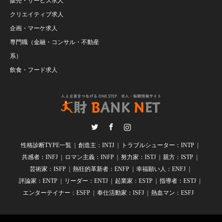
販売・サービス求人
クリエイティブ求人
企画・マーケ求人
専門職（金融・コンサル・不動産
系）
飲食・フード求人
Twitter
Facebook
Instagram
性格診断TYPE一覧
創造主：INTJ
トラブルシューター：INTP
共感者：INFJ
ロマン主義：INFP
努力家：ISTJ
親方：ISTP
芸術家：ISFP
熱狂的革新者：ENFP
幸福願い人：ENFJ
評論家：ENTP
リーダー：ENTJ
起業家：ESTP
指導者：ESTJ
エンターテイナー：ESFP
奉仕活動家：ISFJ
熱血マン：ESFJ