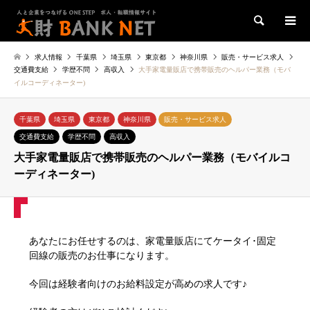
検索
求人情報
千葉県
埼玉県
東京都
神奈川県
販売・サービス求人
交通費支給
学歴不問
高収入
大手家電量販店で携帯販売のヘルパー業務（モバ
イルコーディネーター)
千葉県
埼玉県
東京都
神奈川県
販売・サービス求人
交通費支給
学歴不問
高収入
大手家電量販店で携帯販売のヘルパー業務（モバイルコ
ーディネーター)
あなたにお任せするのは、家電量販店にてケータイ･固定
回線の販売のお仕事になります。
今回は経験者向けのお給料設定が高めの求人です♪