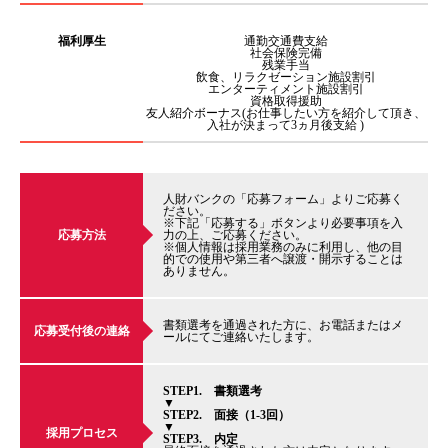
福利厚生
通勤交通費支給
社会保険完備
残業手当
飲食、リラクゼーション施設割引
エンターティメント施設割引
資格取得援助
友人紹介ボーナス(お仕事したい方を紹介して頂き、
入社が決まって3ヵ月後支給 )
人財バンクの「応募フォーム」よりご応募く
ださい。
※下記「応募する」ボタンより必要事項を入
応募方法
力の上、ご応募ください。
※個人情報は採用業務のみに利用し、他の目
的での使用や第三者へ譲渡・開示することは
ありません。
書類選考を通過された方に、お電話またはメ
応募受付後の連絡
ールにてご連絡いたします。
STEP1. 書類選考
▼
STEP2. 面接（1-3回）
▼
採用プロセス
STEP3. 内定