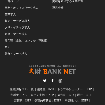
一覧ページ
掲載を希望する企業の方
事務・オフィスワーク求人
運営会社
営業求人
販売・サービス求人
クリエイティブ求人
企画・マーケ求人
専門職（金融・コンサル・不動産
系）
飲食・フード求人
Twitter
Facebook
Instagram
性格診断TYPE一覧
創造主：INTJ
トラブルシューター：INTP
共感者：INFJ
ロマン主義：INFP
努力家：ISTJ
親方：ISTP
芸術家：ISFP
熱狂的革新者：ENFP
幸福願い人：ENFJ