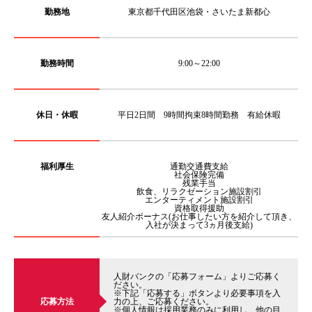
勤務地
東京都千代田区池袋・さいたま新都心
勤務時間
9:00～22:00
休日・休暇
平日2日間 9時間拘束8時間勤務 有給休暇
福利厚生
通勤交通費支給
社会保険完備
残業手当
飲食、リラクゼーション施設割引
エンターティメント施設割引
資格取得援助
友人紹介ボーナス(お仕事したい方を紹介して頂き、
入社が決まって3ヵ月後支給)
人財バンクの「応募フォーム」よりご応募く
ださい。
※下記「応募する」ボタンより必要事項を入
応募方法
力の上、ご応募ください。
※個人情報は採用業務のみに利用し、他の目