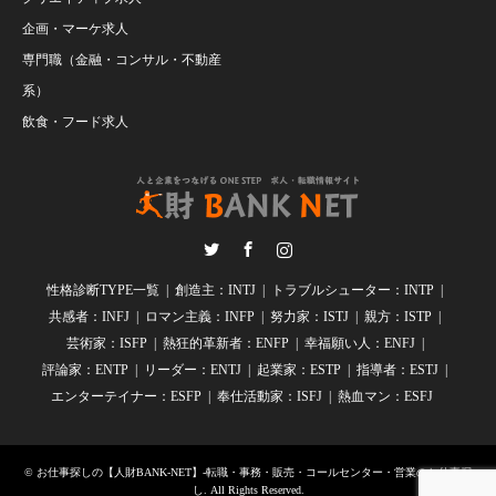
企画・マーケ求人
専門職（金融・コンサル・不動産
系）
飲食・フード求人
Twitter
Facebook
Instagram
性格診断TYPE一覧
創造主：INTJ
トラブルシューター：INTP
共感者：INFJ
ロマン主義：INFP
努力家：ISTJ
親方：ISTP
芸術家：ISFP
熱狂的革新者：ENFP
幸福願い人：ENFJ
評論家：ENTP
リーダー：ENTJ
起業家：ESTP
指導者：ESTJ
エンターテイナー：ESFP
奉仕活動家：ISFJ
熱血マン：ESFJ
©
お仕事探しの【人財BANK-NET】-転職・事務・販売・コールセンター・営業のお仕事探
し
. All Rights Reserved.