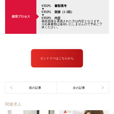
STEP1. 書類選考
▼
STEP2. 面接（1-3回）
▼
採用プロセス
STEP3. 内定
最終面接を通過された方は内定となります。
※応募書類は返却いたしませんので予めご了
承ください。
エントリーはこちらから
関連求人