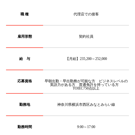
職 種
代理店での接客
雇用形態
契約社員
給 与
【月給】235,200～252,000
応募資格
早朝出勤・早出勤務が可能な方 ビジネスレベルの
英語力がある方 普通免許を持っている方
TOIEC750点以上
勤務地
神奈川県横浜市西区みなとみらい線
勤務時間
9:00～17:00