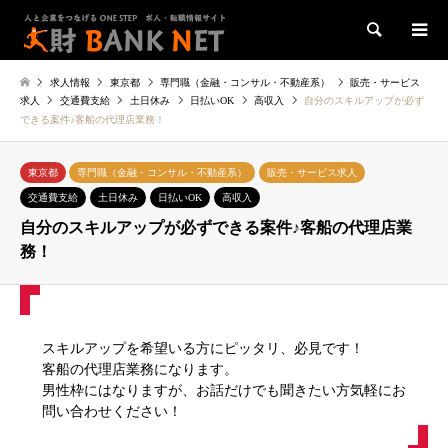
検索
求人情報
東京都
専門職（金融・コンサル・不動産系）
販売・サービス
求人
交通費支給
土日休み
日払いOK
高収入
自分のスキルアップが必ず
できる案件♪客船の代理店業務！
東京都
専門職（金融・コンサル・不動産系）
販売・サービス求人
交通費支給
土日休み
日払いOK
高収入
自分のスキルアップが必ずできる案件♪客船の代理店業
務！
スキルアップを希望いる方にピッタリ、必見です！
客船の代理店業務になります。
男性枠にはなりますが、お話だけでも聞きたい方気軽にお
問い合わせください！