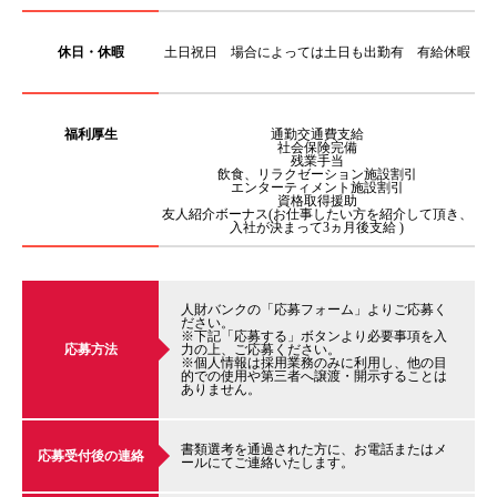
休日・休暇
土日祝日 場合によっては土日も出勤有 有給休暇
福利厚生
通勤交通費支給
社会保険完備
残業手当
飲食、リラクゼーション施設割引
エンターティメント施設割引
資格取得援助
友人紹介ボーナス(お仕事したい方を紹介して頂き、
入社が決まって3ヵ月後支給 )
人財バンクの「応募フォーム」よりご応募く
ださい。
※下記「応募する」ボタンより必要事項を入
応募方法
力の上、ご応募ください。
※個人情報は採用業務のみに利用し、他の目
的での使用や第三者へ譲渡・開示することは
ありません。
書類選考を通過された方に、お電話またはメ
応募受付後の連絡
ールにてご連絡いたします。