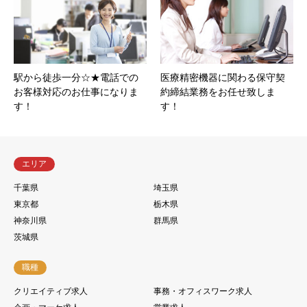
駅から徒歩一分☆★電話での
医療精密機器に関わる保守契
お客様対応のお仕事になりま
約締結業務をお任せ致しま
す！
す！
エリア
千葉県
埼玉県
東京都
栃木県
神奈川県
群馬県
茨城県
職種
クリエイティブ求人
事務・オフィスワーク求人