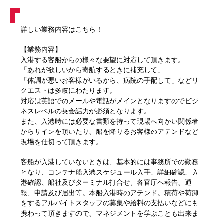
詳しい業務内容はこちら！
【業務内容】
入港する客船からの様々な要望に対応して頂きます。
「あれが欲しいから寄航するときに補充して」
「体調が悪いお客様がいるから、病院の手配して」などリ
クエストは多岐にわたります。
対応は英語でのメールや電話がメインとなりますのでビジ
ネスレベルの英会話力が必須となります。
また、入港時には必要な書類を持って現場へ向かい関係者
からサインを頂いたり、船を降りるお客様のアテンドなど
現場を仕切って頂きます。
客船が入港していないときは、基本的には事務所での勤務
となり、コンテナ船入港スケジュール入手、詳細確認、入
港確認、船社及びターミナル打合せ、各官庁へ報告、通
報、申請及び届出等。本船入港時のアテンド。積荷や荷卸
をするアルバイトスタッフの募集や給料の支払いなどにも
携わって頂きますので、マネジメントを学ぶことも出来ま