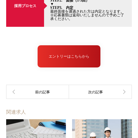
STEP2. 面接（1-3回）
▼
採用プロセス
STEP3. 内定
最終面接を通過された方は内定となります。
※応募書類は返却いたしませんので予めご了
承ください。
エントリーはこちらから
関連求人