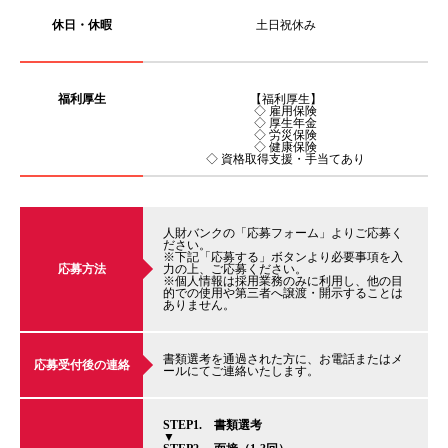
休日・休暇
土日祝休み
福利厚生
【福利厚生】
◇ 雇用保険
◇ 厚生年金
◇ 労災保険
◇ 健康保険
◇ 資格取得支援・手当てあり
人財バンクの「応募フォーム」よりご応募く
ださい。
※下記「応募する」ボタンより必要事項を入
応募方法
力の上、ご応募ください。
※個人情報は採用業務のみに利用し、他の目
的での使用や第三者へ譲渡・開示することは
ありません。
書類選考を通過された方に、お電話またはメ
応募受付後の連絡
ールにてご連絡いたします。
STEP1. 書類選考
▼