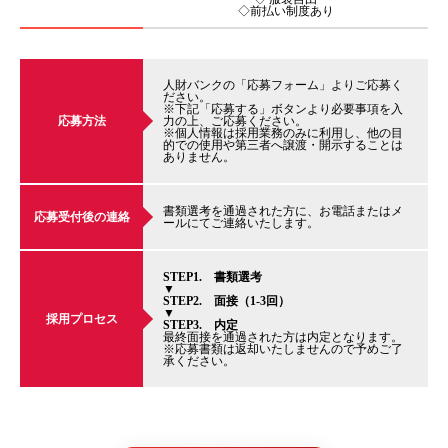
◇前払い制度あり
人財バンクの「応募フォーム」よりご応募く
ださい。
※下記「応募する」ボタンより必要事項を入
応募方法
力の上、ご応募ください。
※個人情報は採用業務のみに利用し、他の目
的での使用や第三者へ譲渡・開示することは
ありません。
書類選考を通過された方に、お電話またはメ
応募受付後の連絡
ールにてご連絡いたします。
STEP1. 書類選考
▼
STEP2. 面接（1-3回）
▼
採用プロセス
STEP3. 内定
最終面接を通過された方は内定となります。
※応募書類は返却いたしませんので予めご了
承ください。