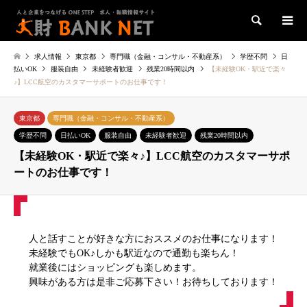
検索
求人情報
東京都
専門職（金融・コンサル・不動産系）
学歴不問
日
払いOK
服装自由
未経験者歓迎
残業20時間以内
【未経験OK・駅近で楽々
♪】LCC航空のカスタマーサポートのお仕事です！
東京都
専門職（金融・コンサル・不動産系）
学歴不問
日払いOK
服装自由
未経験者歓迎
残業20時間以内
【未経験OK・駅近で楽々♪】LCC航空のカスタマーサポ
ートのお仕事です！
人と話すことが好きな方におススメのお仕事になります！
未経験でもOK♪しかも駅近なので通勤も楽ちん！
就業後にはショッピングも楽しめます。
興味がある方は是非ご応募下さい！お待ちしております！