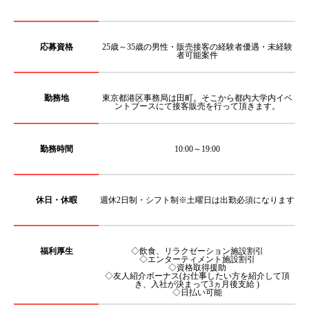
応募資格
25歳～35歳の男性・販売接客の経験者優遇・未経験
者可能案件
勤務地
東京都港区事務局は田町。そこから都内大学内イベ
ントブースにて接客販売を行って頂きます。
勤務時間
10:00～19:00
休日・休暇
週休2日制・シフト制※土曜日は出勤必須になります
福利厚生
◇飲食、リラクゼーション施設割引
◇エンターティメント施設割引
◇資格取得援助
◇友人紹介ボーナス(お仕事したい方を紹介して頂
き、入社が決まって3ヵ月後支給 )
◇日払い可能