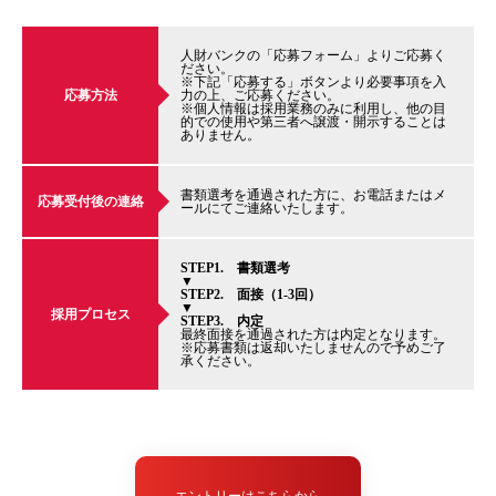
人財バンクの「応募フォーム」よりご応募く
ださい。
※下記「応募する」ボタンより必要事項を入
応募方法
力の上、ご応募ください。
※個人情報は採用業務のみに利用し、他の目
的での使用や第三者へ譲渡・開示することは
ありません。
書類選考を通過された方に、お電話またはメ
応募受付後の連絡
ールにてご連絡いたします。
STEP1. 書類選考
▼
STEP2. 面接（1-3回）
▼
採用プロセス
STEP3. 内定
最終面接を通過された方は内定となります。
※応募書類は返却いたしませんので予めご了
承ください。