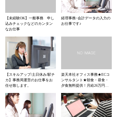
【未経験OK】一般事務 申し
経理事務･会計データの入力の
込みチェックなどのカンタン
お仕事です♪
なお仕事
【スキルアップ/土日休み/駅チ
楽天本社オフィス事務★ECコ
カ】事務局運営のお仕事をお
ンサルタント★朝食・昼食・
任せ致します。
夕食無料提供！月給26万円…