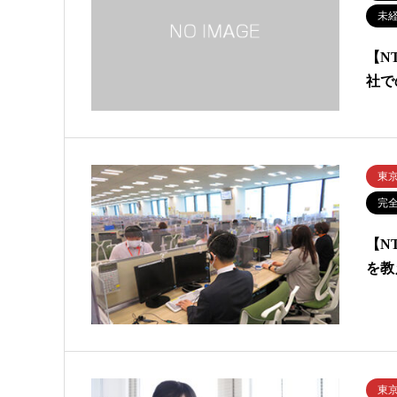
未
【N
社で
東
完
【N
を教
東