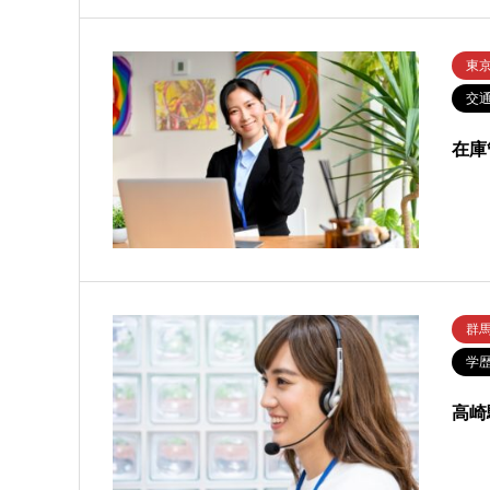
東
交
在庫
群
学
高崎