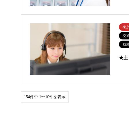
東
交
残業
★土
154件中 1〜10件を表示