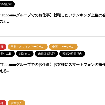
経験者歓迎
TTdocomoグループでのお仕事】就職したいランキング上位の
のカ…
京都
事務・オフィスワーク求人
企画・マーケ求人
全週休二日
服装自由
未経験者歓迎
残業20時間以内
TTdocomoグループでのお仕事】お客様にスマートフォンの操
える…
京都
営業求人