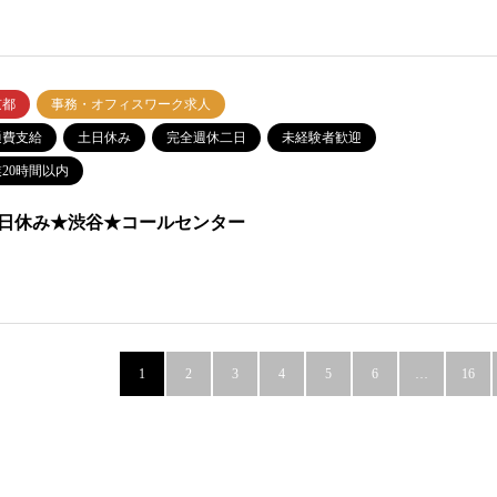
京都
事務・オフィスワーク求人
通費支給
土日休み
完全週休二日
未経験者歓迎
20時間以内
日休み★渋谷★コールセンター
1
2
3
4
5
6
…
16