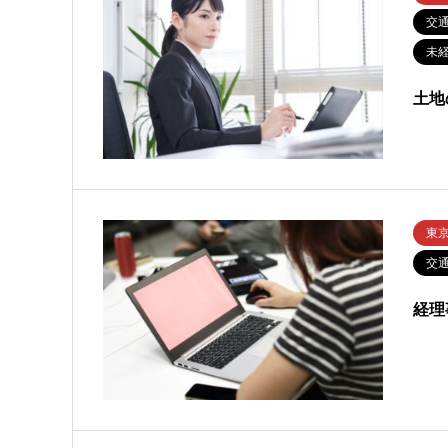
交
未
土地
東
交
経理