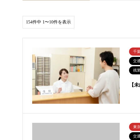
154件中 1〜10件を表示
千
交
残業
【未
東
交