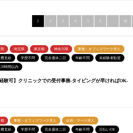
1
2
3
4
5
6
…
16
葉県
埼玉県
東京都
神奈川県
事務・オフィスワーク求人
通費支給
学歴不問
完全週休二日
年齢不問
未経験者歓迎
20時間以内
経験可】クリニックでの受付事務-タイピングが早ければOK-
京都
事務・オフィスワーク求人
企画・マーケ求人
通費支給
学歴不問
完全週休二日
年齢不問
日払いOK