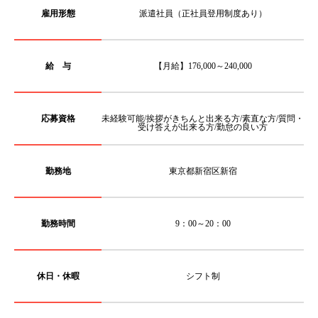
雇用形態
派遣社員（正社員登用制度あり）
給 与
【月給】176,000～240,000
応募資格
未経験可能/挨拶がきちんと出来る方/素直な方/質問・
受け答えが出来る方/勤怠の良い方
勤務地
東京都新宿区新宿
勤務時間
9：00～20：00
休日・休暇
シフト制