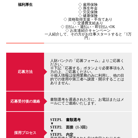
福利厚生
◇ 雇用保険
◇ 厚生年金
◇ 労災保険
◇ 健康保険
◇ 資格取得支援・手当てあり
◇ 交通費支給あり
◇ 日払い・週払い・即日払いOK
◇ お友達紹介キャンペーン
一人紹介して、その方がお仕事スタートすると「1万
円」
人財バンクの「応募フォーム」よりご応募く
ださい。
※下記「応募する」ボタンより必要事項を入
応募方法
力の上、ご応募ください。
※個人情報は採用業務のみに利用し、他の目
的での使用や第三者へ譲渡・開示することは
ありません。
書類選考を通過された方に、お電話またはメ
応募受付後の連絡
ールにてご連絡いたします。
STEP1. 書類選考
▼
STEP2. 面接（1-3回）
▼
採用プロセス
STEP3. 内定