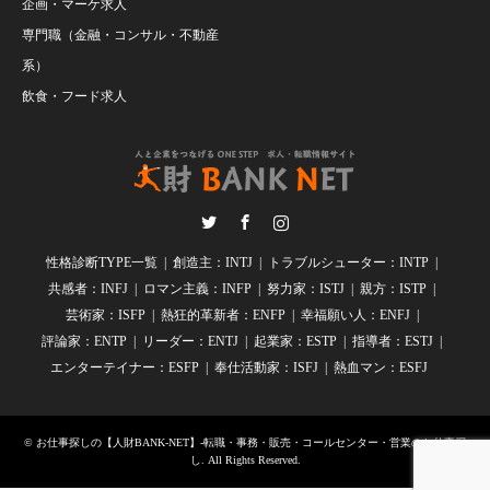
企画・マーケ求人
専門職（金融・コンサル・不動産
系）
飲食・フード求人
Twitter
Facebook
Instagram
性格診断TYPE一覧
創造主：INTJ
トラブルシューター：INTP
共感者：INFJ
ロマン主義：INFP
努力家：ISTJ
親方：ISTP
芸術家：ISFP
熱狂的革新者：ENFP
幸福願い人：ENFJ
評論家：ENTP
リーダー：ENTJ
起業家：ESTP
指導者：ESTJ
エンターテイナー：ESFP
奉仕活動家：ISFJ
熱血マン：ESFJ
©
お仕事探しの【人財BANK-NET】-転職・事務・販売・コールセンター・営業のお仕事探
し
. All Rights Reserved.