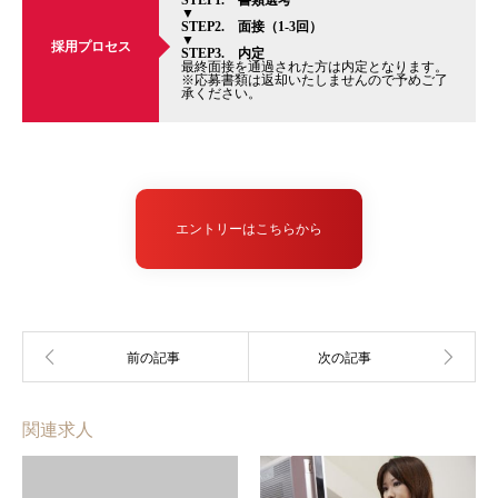
STEP1. 書類選考
▼
STEP2. 面接（1-3回）
▼
採用プロセス
STEP3. 内定
最終面接を通過された方は内定となります。
※応募書類は返却いたしませんので予めご了
承ください。
エントリーはこちらから
関連求人