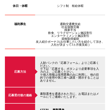
休日・休暇
シフト制 有給休暇
福利厚生
通勤交通費支給
社会保険完備
残業手当
飲食、リラクゼーション施設割引
エンターティメント施設割引
資格取得援助
友人紹介ボーナス(お仕事したい方を紹介して頂き、
入社が決まって3ヵ月後支給 )
人財バンクの「応募フォーム」よりご応募く
ださい。
※下記「応募する」ボタンより必要事項を入
応募方法
力の上、ご応募ください。
※個人情報は採用業務のみに利用し、他の目
的での使用や第三者へ譲渡・開示することは
ありません。
書類選考を通過された方に、お電話またはメ
応募受付後の連絡
ールにてご連絡いたします。