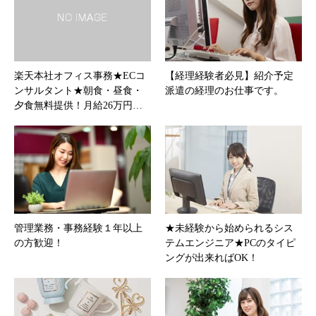
楽天本社オフィス事務★ECコ
【経理経験者必見】紹介予定
ンサルタント★朝食・昼食・
派遣の経理のお仕事です。
夕食無料提供！月給26万円…
管理業務・事務経験１年以上
★未経験から始められるシス
の方歓迎！
テムエンジニア★PCのタイピ
ングが出来ればOK！